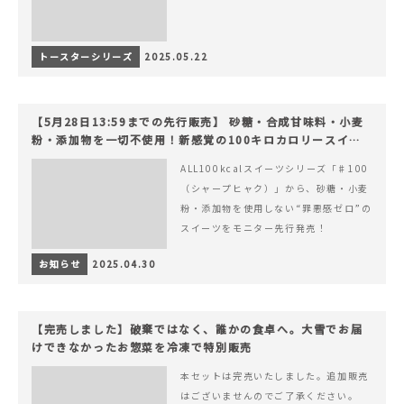
トースターシリーズ
2025.05.22
【5月28日13:59までの先行販売】 砂糖・合成甘味料・小麦
粉・添加物を一切不使用！新感覚の100キロカロリースイー
ツでヘルシーライフを。
ALL100kcalスイーツシリーズ「♯100
（シャープヒャク）」から、砂糖・小麦
粉・添加物を使用しない“罪悪感ゼロ”の
スイーツをモニター先行発売！
お知らせ
2025.04.30
【完売しました】破棄ではなく、誰かの食卓へ。大雪でお届
けできなかったお惣菜を冷凍で特別販売
本セットは完売いたしました。追加販売
はございませんのでご了承ください。