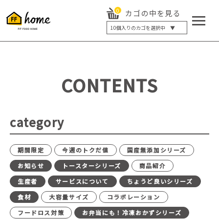
0
カゴの中を見る
10
個入りのカゴを選択中 ▼
5個入り
7個入り
10個入り
最大5%OFF
14個入り
最大8%OFF
CONTENTS
20個入り
最大12%OFF
category
期間限定
今週のトクだ値
国産無添加シリーズ
お知らせ
トースターシリーズ
商品紹介
生産者
サービスについて
ちょうど良いシリーズ
食材
大容量サイズ
コラボレーション
フードロス対策
お弁当にも！冷凍おかずシリーズ