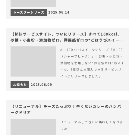
トースターシリーズ
2025.06.24
【姉妹サービスサイト、ついにリリース】すべて100kcal、
砂糖・小麦粉・添加物ゼロ。罪悪感ゼロの“ごほうびスイー
ツ”『#100（シャープ100）』
ALL100kcalスイーツシリーズ「♯100
（シャープヒャク）」！砂糖・小麦粉・
添加物を使用しない“罪悪感ゼロ”のスイ
ーツ、6個選んで購入できるサービスサ
イトがリリースしました。
お知らせ
2025.06.09
【リニューアル】チーズたっぷり！辛くないカレーのハンバ
ーグドリア
リニューアルしてさらに美味しくなりま
した！