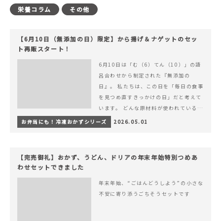
栄養コラム
その他
【6月10日（無添加の日）限定】から揚げ＆ナゲットのセッ
ト再販スタート！
6月10日は「む（6）てん（10）」の語
呂合わせから制定された『無添加の
日』。 私たちは、この日を「毎日の食事
を見つめ直すきっかけの日」だと考えて
います。 どんな原材料が使われているの
か。 どのようにつくられているのか。&
お弁当にも！冷凍おかずシリーズ
2026.05.01
hellip; 続きを読む 【6月10日（無添加
の日）限定】から揚げ＆ナゲットのセッ
ト再販スタート！
【完売御礼】おかず、うどん、ドリアの年末年始特別つめあ
わせセットできました
年末年始、“ごはんどうしよう”の小さな
不安に寄り添うごちそうセットです