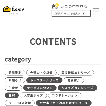
0
カゴの中を見る
10
個入りのカゴを選択中 ▼
5個入り
7個入り
10個入り
最大5%OFF
14個入り
最大8%OFF
CONTENTS
20個入り
最大12%OFF
category
期間限定
今週のトクだ値
国産無添加シリーズ
お知らせ
トースターシリーズ
商品紹介
生産者
サービスについて
ちょうど良いシリーズ
食材
大容量サイズ
コラボレーション
フードロス対策
お弁当にも！冷凍おかずシリーズ