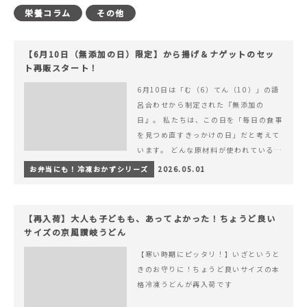
栄養コラム
その他
【6月10日（無添加の日）限定】から揚げ＆ナゲットのセッ
ト再販スタート！
6月10日は「む（6）てん（10）」の語
呂合わせから制定された『無添加の
日』。 私たちは、この日を「毎日の食事
を見つめ直すきっかけの日」だと考えて
います。 どんな原材料が使われているの
か。 どのようにつくられているのか。&
お弁当にも！冷凍おかずシリーズ
2026.05.01
hellip; 続きを読む 【6月10日（無添加
の日）限定】から揚げ＆ナゲットのセッ
ト再販スタート！
【再入荷】大人も子どもも、あってよかった！ちょうど良い
サイズの京風讃岐うどん
【寒い時期にピッタリ！】いざというと
きのお守りに！ちょうど良いサイズの本
格冷凍うどんが再入荷です