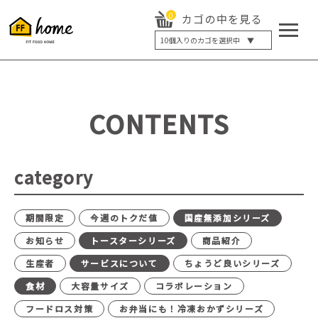
0
カゴの中を見る
10
個入りのカゴを選択中 ▼
5個入り
7個入り
10個入り
最大5%OFF
14個入り
最大8%OFF
CONTENTS
20個入り
最大12%OFF
category
期間限定
今週のトクだ値
国産無添加シリーズ
お知らせ
トースターシリーズ
商品紹介
生産者
サービスについて
ちょうど良いシリーズ
食材
大容量サイズ
コラボレーション
フードロス対策
お弁当にも！冷凍おかずシリーズ