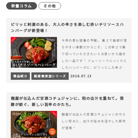
栄養コラム
その他
ピリッと刺激のある、大人の辛さを楽しむ赤いチリソースハ
ンバーグが新登場！
今年の夏も猛暑の予報。 暑さで食欲が落
ちやすい季節だからこそ、この辛さで乗
り切っていただきたいとの思いから誕生
した一品です！ ジューシーでふっくらと
したハンバーグに、ピリッとした辛さと
コク深い旨みが楽しめる特製チリソース
商品紹介
国産無添加シリーズ
2026.07.13
&hellip; 続きを読む ピリッと刺激のあ
る、大人の辛さを楽しむ赤いチリソース
ハンバーグが新登場！
麹屋が仕込んだ甘酒コチュジャンに、和の出汁を重ねて。発
酵が紡ぐ、新しい旨辛のかたち。
麹屋が仕込んだ甘酒コチュジャンのやさ
しい甘みと、出汁の旨みを活かした新作
が登場！