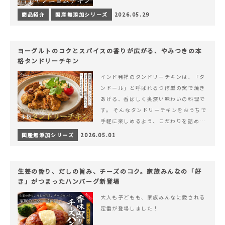
商品紹介
国産無添加シリーズ
2026.05.29
ヨーグルトのコクとスパイスの香りが広がる、やみつきの本
格タンドリーチキン
インド発祥のタンドリーチキンは、「タ
ンドール」と呼ばれるつぼ型の窯で焼き
あげる、香ばしく奥深い味わいの料理で
す。 そんなタンドリーチキンをおうちで
手軽に楽しめるよう、こだわりを詰め込
んで仕上げました。 様々なシーンでお召
国産無添加シリーズ
2026.05.01
&hellip; 続きを読む ヨーグルトのコク
とスパイスの香りが広がる、やみつきの
本格タンドリーチキン
生姜の香り、だしの旨み、チーズのコク。家族みんなの「好
き」がつまったハンバーグ新登場
大人も子どもも、家族みんなに愛される
定番が登場しました！