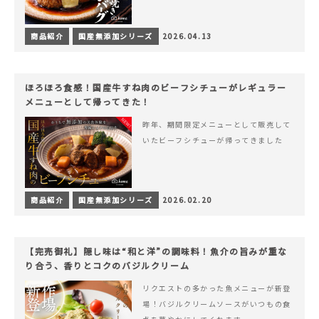
商品紹介
国産無添加シリーズ
2026.04.13
ほろほろ食感！国産牛すね肉のビーフシチューがレギュラー
メニューとして帰ってきた！
昨年、期間限定メニューとして販売して
いたビーフシチューが帰ってきました
商品紹介
国産無添加シリーズ
2026.02.20
【完売御礼】隠し味は“和と洋”の調味料！魚介の旨みが重な
り合う、香りとコクのバジルクリーム
リクエストの多かった魚メニューが新登
場！バジルクリームソースがいつもの食