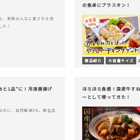
の食卓にプラスオン！
も、家族みんなに愛される定
した！
商品紹介
大容量サイズ
あと1品”に！冷凍唐揚げ
ほろほろ食感！国産牛す
ーとして帰ってきた！
なのに、自然解凍OK。新生活