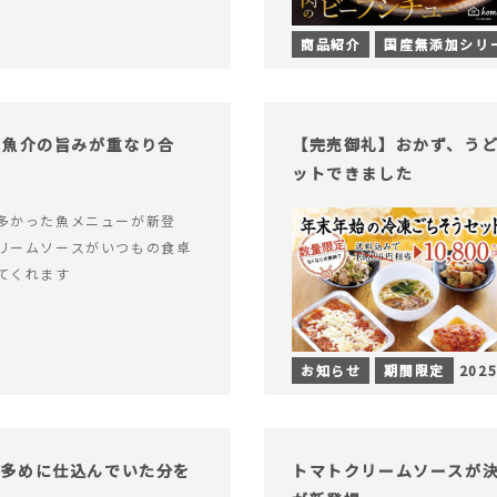
商品紹介
国産無添加シリ
！魚介の旨みが重なり合
【完売御礼】おかず、う
ットできました
多かった魚メニューが新登
リームソースがいつもの食卓
てくれます
お知らせ
期間限定
2025
し多めに仕込んでいた分を
トマトクリームソースが決