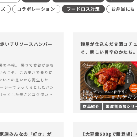
イズ
コラボレーション
フードロス対策
お弁当にも
む赤いチリソースハンバー
麹屋が仕込んだ甘酒コチ
ぐ、新しい旨辛のかたち
暑の予報。 暑さで食欲が落ち
からこそ、この辛さで乗り切
たいとの思いから誕生した一
ューシーでふっくらとしたハン
リッとした辛さとコク深い旨
製チリソース&hellip; 続き
商品紹介
国産無添加シリ
ッと刺激のある、大人の辛さを
リソースハンバーグが新登
家族みんなの「好き」が
【大容量600gで新登場