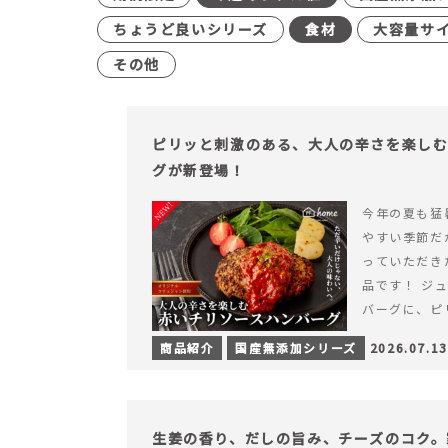
ちょうど良いシリーズ
食材
大容量サ
その他
ピリッと刺激のある、大人の辛さを楽し
グが新登場！
今年の夏も猛
やすい季節だ
っていただき
品です！ ジ
バーグに、ピ
みが楽しめる特
商品紹介
国産無添加シリーズ
2026.07.13
を読む ピリ
楽しむ赤いチ
場！
生姜の香り、だしの旨み、チーズのコク。