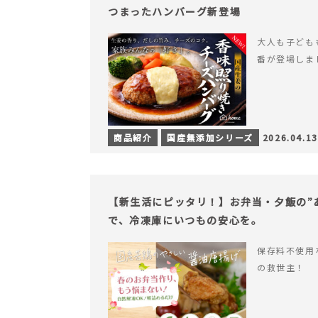
つまったハンバーグ新登場
大人も子ども
番が登場しま
商品紹介
国産無添加シリーズ
2026.04.13
【新生活にピッタリ！】お弁当・夕飯の”
で、冷凍庫にいつもの安心を。
保存料不使用
の救世主！