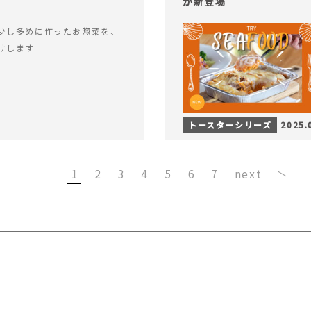
が新登場
少し多めに作ったお惣菜を、
けします
トースターシリーズ
2025.
1
2
3
4
5
6
7
›