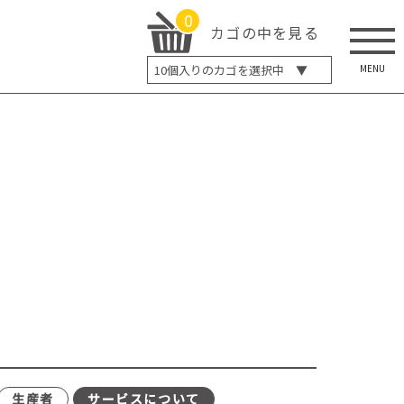
0
カゴの中を見る
MENU
10
個入りのカゴを選択中 ▼
5個入り
7個入り
10個入り
最大5%OFF
14個入り
最大8%OFF
20個入り
最大12%OFF
生産者
サービスについて