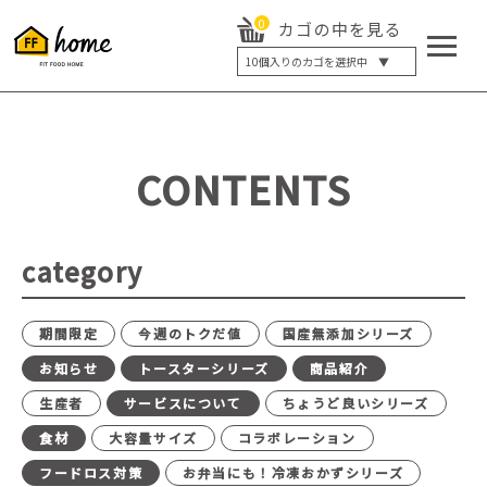
0
カゴの中を見る
10
個入りのカゴを選択中 ▼
5個入り
7個入り
10個入り
最大5%OFF
14個入り
最大8%OFF
CONTENTS
20個入り
最大12%OFF
category
期間限定
今週のトクだ値
国産無添加シリーズ
お知らせ
トースターシリーズ
商品紹介
生産者
サービスについて
ちょうど良いシリーズ
食材
大容量サイズ
コラボレーション
フードロス対策
お弁当にも！冷凍おかずシリーズ