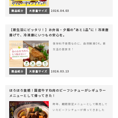
商品紹介
大容量サイズ
2026.04.03
【新生活にピッタリ！】お弁当・夕飯の”あと1品”に！冷凍唐
揚げで、冷凍庫にいつもの安心を。
保存料不使用なのに、自然解凍OK。新
生活の救世主！
商品紹介
大容量サイズ
2026.03.13
ほろほろ食感！国産牛すね肉のビーフシチューがレギュラー
メニューとして帰ってきた！
昨年、期間限定メニューとして販売して
いたビーフシチューが帰ってきました