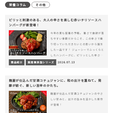
栄養コラム
その他
ピリッと刺激のある、大人の辛さを楽しむ赤いチリソースハ
ンバーグが新登場！
今年の夏も猛暑の予報。 暑さで食欲が落
ちやすい季節だからこそ、この辛さで乗
り切っていただきたいとの思いから誕生
した一品です！ ジューシーでふっくらと
したハンバーグに、ピリッとした辛さと
コク深い旨みが楽しめる特製チリソース
商品紹介
国産無添加シリーズ
2026.07.13
&hellip; 続きを読む ピリッと刺激のあ
る、大人の辛さを楽しむ赤いチリソース
ハンバーグが新登場！
麹屋が仕込んだ甘酒コチュジャンに、和の出汁を重ねて。発
酵が紡ぐ、新しい旨辛のかたち。
麹屋が仕込んだ甘酒コチュジャンのやさ
しい甘みと、出汁の旨みを活かした新作
が登場！