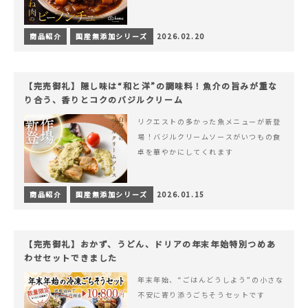
商品紹介
国産無添加シリーズ
2026.02.20
【完売御礼】隠し味は“和と洋”の調味料！魚介の旨みが重な
り合う、香りとコクのバジルクリーム
リクエストの多かった魚メニューが新登
場！バジルクリームソースがいつもの食
卓を華やかにしてくれます
商品紹介
国産無添加シリーズ
2026.01.15
【完売御礼】おかず、うどん、ドリアの年末年始特別つめあ
わせセットできました
年末年始、“ごはんどうしよう”の小さな
不安に寄り添うごちそうセットです