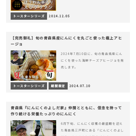
トースターシリーズ
2024.12.05
【完売御礼】旬の青森県産にんにくを丸ごと使った極上アヒ
ージョ
2024年7月10日に、旬の青森県産にん
にくを使った海鮮チーズアヒージョを発
売します。
トースターシリーズ
期間限定
2024.07.10
青森県『にんにくのよしだ家』仲間とともに、信念を持って
作り続ける栄養たっぷりのにんにく
6月下旬、にんにく収穫の最盛期を迎え
た青森県三戸町にある「にんにくのよし