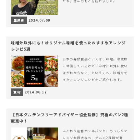
だや」さんのもとを訪れました。
生産者
2024.07.09
味噌汁以外にも！オリジナル味噌を使ったおすすめアレンジ
レシピ5選
日本の発酵食品といえば、味噌。冷蔵庫
に常備しているけど「味噌汁以外に使い
道がわからない」という方へ、味噌を使
ったアレンジレシピをご紹介します。
食材
2024.06.17
【日本グルテンフリーアドバイザー協会監修】究極のパン2種
販売中！
ふんわり定番ホテルパンと、もっちりア
レンジ無限大なベーグルの2種類が発