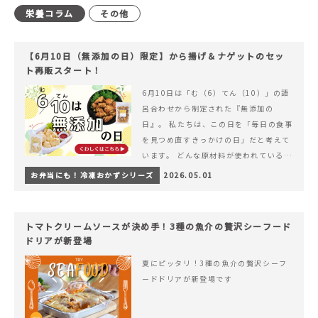
栄養コラム
その他
【6月10日（無添加の日）限定】から揚げ＆ナゲットのセッ
ト再販スタート！
6月10日は「む（6）てん（10）」の語
呂合わせから制定された『無添加の
日』。 私たちは、この日を「毎日の食事
を見つめ直すきっかけの日」だと考えて
います。 どんな原材料が使われているの
か。 どのようにつくられているのか。&
お弁当にも！冷凍おかずシリーズ
2026.05.01
hellip; 続きを読む 【6月10日（無添加
の日）限定】から揚げ＆ナゲットのセッ
ト再販スタート！
トマトクリームソースが決め手！3種の魚介の贅沢シーフード
ドリアが新登場
夏にピッタリ！3種の魚介の贅沢シーフ
ードドリアが新登場です