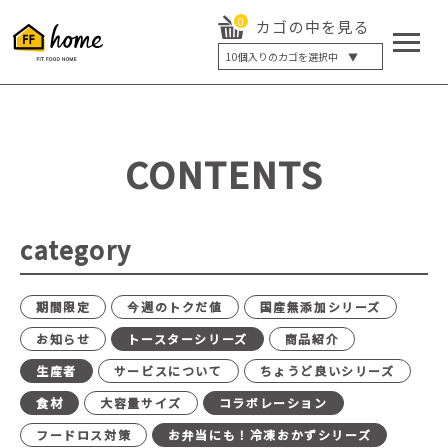
0
カゴの中を見る
10
個入りのカゴを選択中 ▼
5個入り
7個入り
10個入り
最大5%OFF
14個入り
最大8%OFF
CONTENTS
20個入り
最大12%OFF
category
期間限定
今週のトクだ値
国産無添加シリーズ
お知らせ
トースターシリーズ
商品紹介
生産者
サービスについて
ちょうど良いシリーズ
食材
大容量サイズ
コラボレーション
フードロス対策
お弁当にも！冷凍おかずシリーズ