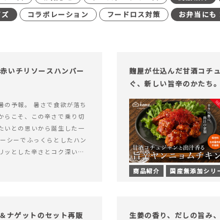
イズ
コラボレーション
フードロス対策
お弁当にも
む赤いチリソースハンバー
麹屋が仕込んだ甘酒コチ
ぐ、新しい旨辛のかたち
暑の予報。 暑さで食欲が落ち
からこそ、この辛さで乗り切
たいとの思いから誕生した一
ューシーでふっくらとしたハン
リッとした辛さとコク深い旨
製チリソース&hellip; 続き
商品紹介
国産無添加シリ
ッと刺激のある、大人の辛さを
リソースハンバーグが新登
げ＆ナゲットのセット再販
生姜の香り、だしの旨み