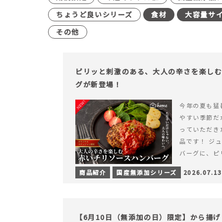
ちょうど良いシリーズ
食材
大容量サ
その他
ピリッと刺激のある、大人の辛さを楽し
グが新登場！
今年の夏も猛
やすい季節だ
っていただき
品です！ ジ
バーグに、ピ
みが楽しめる特
商品紹介
国産無添加シリーズ
2026.07.13
を読む ピリ
楽しむ赤いチ
場！
【6月10日（無添加の日）限定】から揚