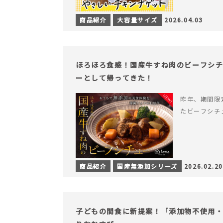
商品紹介
大容量サイズ
2026.04.03
ほろほろ食感！国産牛すね肉のビーフシ
ーとして帰ってきた！
昨年、期間限
たビーフシチ
商品紹介
国産無添加シリーズ
2026.02.20
子どもの間食に新提案！「添加物不使用・