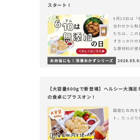
スタート！
6月10日は「
合わせから制
たちは、この
すきっかけの
な原材料が使
つくられている
お弁当にも！冷凍おかずシリーズ
2026.05.0
【6月10日
＆ナゲットの
【大容量600gで新登場】ヘルシー大満
の食卓にプラスオン！
国産むね肉を
ト、たっぷり