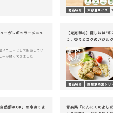
商品紹介
大容量サイズ
チューがレギュラーメニュ
【完売御礼】隠し味は“和
う、香りとコクのバジル
定メニューとして販売してい
ューが帰ってきました
商品紹介
国産無添加シリ
自然解凍OK」の冷凍てま
青森県『にんにくのよし