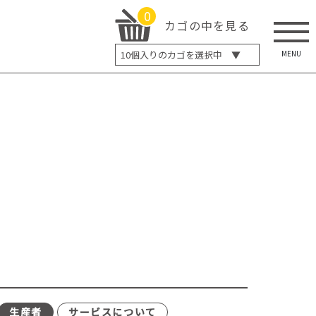
0
カゴの中を見る
MENU
10
個入りのカゴを選択中 ▼
5個入り
7個入り
10個入り
最大5%OFF
14個入り
最大8%OFF
20個入り
最大12%OFF
生産者
サービスについて