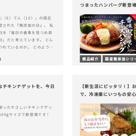
つまったハンバーグ新登
む（6）てん（10）」の語呂
定された『無添加の日』。 私
日を「毎日の食事を見つめ直
日」だと考えています。 どん
われているのか。 どのように
のか。&hellip; 続きを読む
1
商品紹介
国産無添加シリ
（無添加の日）限定】から揚げ
セット再販スタート！
足なチキンナゲットを、今日
【新生活にピッタリ！】お
で、冷凍庫にいつもの安
使ったやさしいチキンナゲッ
600gサイズで新登場です！