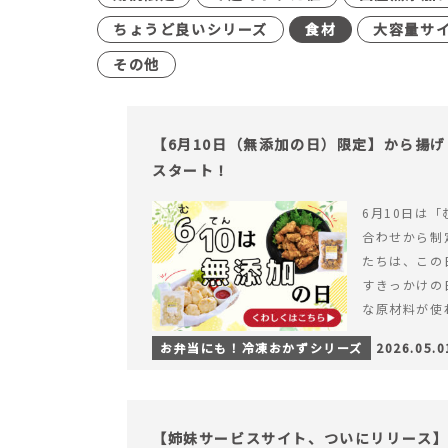
ちょうど良いシリーズ
食材
大容量サ
その他
【6月10日（無添加の日）限定】から揚
スタート！
6月10日は「
合わせから制
たちは、この
すきっかけの
な原材料が使
つくられている
お弁当にも！冷凍おかずシリーズ
2026.05.0
【6月10日
＆ナゲットの
【姉妹サービスサイト、ついにリリース】す