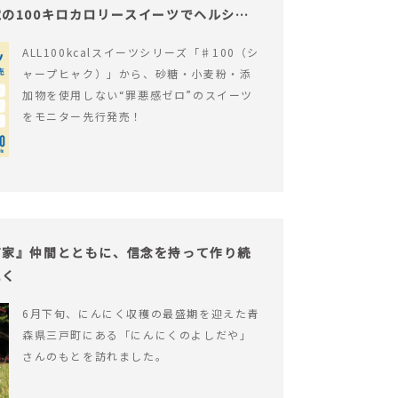
の100キロカロリースイーツでヘルシー
ALL100kcalスイーツシリーズ「♯100（シ
ャープヒャク）」から、砂糖・小麦粉・添
加物を使用しない“罪悪感ゼロ”のスイーツ
をモニター先行発売！
だ家』仲間とともに、信念を持って作り続
にく
6月下旬、にんにく収穫の最盛期を迎えた青
森県三戸町にある「にんにくのよしだや」
さんのもとを訪れました。