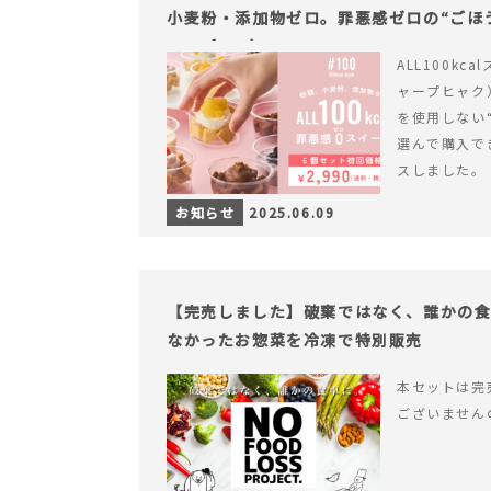
小麦粉・添加物ゼロ。罪悪感ゼロの“ごほう
ャープ100）』
ALL100kc
ャープヒャク
を使用しない
選んで購入で
スしました。
お知らせ
2025.06.09
【完売しました】破棄ではなく、誰かの
なかったお惣菜を冷凍で特別販売
本セットは完
ございません