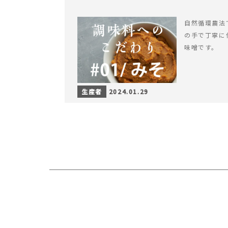
自然循環農法
の手で丁寧に
味噌です。
生産者
2024.01.29