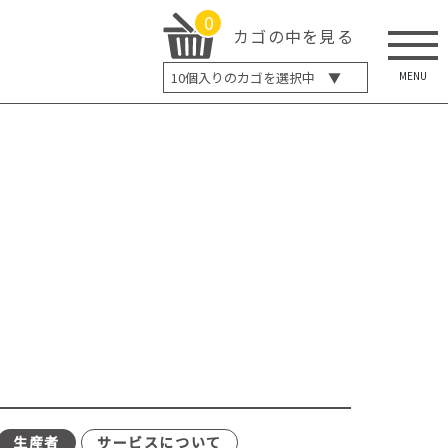
0
カゴの中を見る
MENU
10
個入りのカゴを選択中 ▼
5個入り
7個入り
10個入り
最大5%OFF
14個入り
最大8%OFF
20個入り
最大12%OFF
生産者
サービスについて