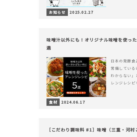
お知らせ
2025.02.27
味噌汁以外にも！オリジナル味噌を使った
選
日本の発酵食
常備している
わからない」
レンジレシピ
食材
2024.06.17
［こだわり調味料 #1］味噌（三重・河村