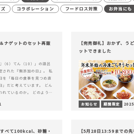
イズ
コラボレーション
フードロス対策
お弁当にも
げ＆ナゲットのセット再販
【完売御礼】おかず、う
ットできました
む（6）てん（10）」の語呂
定された『無添加の日』。 私
日を「毎日の食事を見つめ直
日」だと考えています。 どん
われているのか。 どのように
のか。&hellip; 続きを読む
1
お知らせ
期間限定
2025
（無添加の日）限定】から揚げ
セット再販スタート！
べて100kcal、砂糖・
【5月28日13:59まで