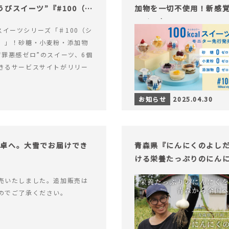
びスイーツ”『#100（シ
加物を一切不使用！新感覚
ライフを。
alスイーツシリーズ「♯100（シ
）」！砂糖・小麦粉・添加物
“罪悪感ゼロ”のスイーツ、6個
きるサービスサイトがリリー
お知らせ
2025.04.30
食卓へ。大雪でお届けでき
青森県『にんにくのよし
ける栄養たっぷりのにん
売いたしました。追加販売は
のでご了承ください。