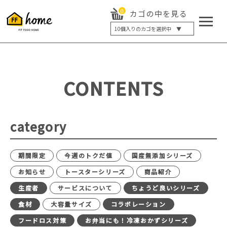
0
カゴの中を見る
10
個入りのカゴを選択中 ▼
5個入り
7個入り
10個入り
最大5%OFF
14個入り
最大8%OFF
CONTENTS
20個入り
最大12%OFF
category
期間限定
今週のトクだ値
国産無添加シリーズ
お知らせ
トースターシリーズ
商品紹介
生産者
サービスについて
ちょうど良いシリーズ
食材
大容量サイズ
コラボレーション
フードロス対策
お弁当にも！冷凍おかずシリーズ