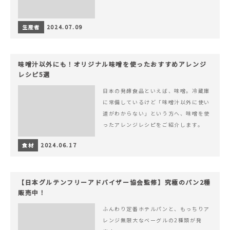
生産者
2024.07.09
味噌汁以外にも！オリジナル味噌を使ったおすすめアレンジ
レシピ5選
日本の発酵食品といえば、味噌。冷蔵庫
に常備しているけど「味噌汁以外に使い
道がわからない」という方へ、味噌を使
ったアレンジレシピをご紹介します。
食材
2024.06.17
【日本グルテンフリーアドバイザー協会監修】究極のパン2種
販売中！
ふんわり定番ホテルパンと、もっちりア
レンジ無限大なベーグルの2種類が発