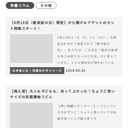
栄養コラム
その他
【6月10日（無添加の日）限定】から揚げ＆ナゲットのセッ
ト再販スタート！
6月10日は「む（6）てん（10）」の語
呂合わせから制定された『無添加の
日』。 私たちは、この日を「毎日の食事
を見つめ直すきっかけの日」だと考えて
います。 どんな原材料が使われているの
か。 どのようにつくられているのか。&
お弁当にも！冷凍おかずシリーズ
2026.05.01
hellip; 続きを読む 【6月10日（無添加
の日）限定】から揚げ＆ナゲットのセッ
ト再販スタート！
【再入荷】大人も子どもも、あってよかった！ちょうど良い
サイズの京風讃岐うどん
【寒い時期にピッタリ！】いざというと
きのお守りに！ちょうど良いサイズの本
格冷凍うどんが再入荷です