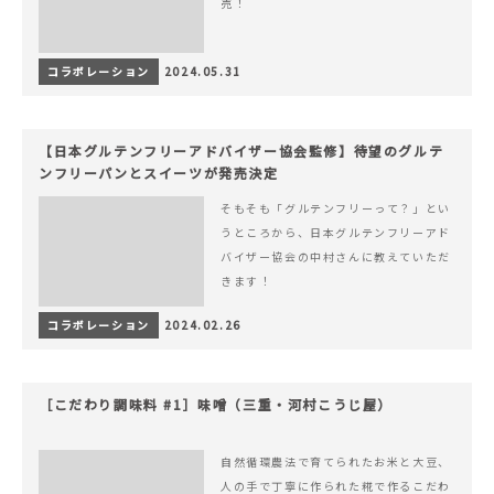
売！
コラボレーション
2024.05.31
【日本グルテンフリーアドバイザー協会監修】待望のグルテ
ンフリーパンとスイーツが発売決定
そもそも「グルテンフリーって？」とい
うところから、日本グルテンフリーアド
バイザー協会の中村さんに教えていただ
きます！
コラボレーション
2024.02.26
［こだわり調味料 #1］味噌（三重・河村こうじ屋）
自然循環農法で育てられたお米と大豆、
人の手で丁寧に作られた糀で作るこだわ