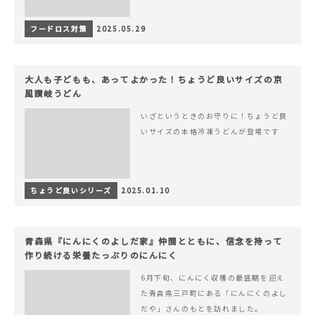
フードロス対策
2025.05.29
大人も子どもも、あってよかった！ちょうど良いサイズの京
風讃岐うどん
いざというときのお守りに！ちょうど良
いサイズの本格冷凍うどんが登場です
ちょうど良いシリーズ
2025.01.10
青森県『にんにくのよしだ家』仲間とともに、信念を持って
作り続ける栄養たっぷりのにんにく
6月下旬、にんにく収穫の最盛期を迎え
た青森県三戸町にある「にんにくのよし
だや」さんのもとを訪れました。