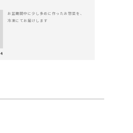
お盆期間中に少し多めに作ったお惣菜を、
冷凍にてお届けします
04