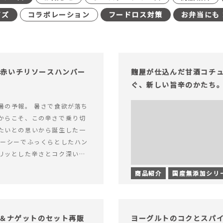
イズ
コラボレーション
フードロス対策
お弁当にも
む赤いチリソースハンバー
麹屋が仕込んだ甘酒コチ
ぐ、新しい旨辛のかたち
暑の予報。 暑さで食欲が落ち
からこそ、この辛さで乗り切
たいとの思いから誕生した一
ューシーでふっくらとしたハン
リッとした辛さとコク深い旨
製チリソース&hellip; 続き
商品紹介
国産無添加シリ
ッと刺激のある、大人の辛さを
リソースハンバーグが新登
げ＆ナゲットのセット再販
ヨーグルトのコクとスパ