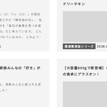
ドリーチキン
む（6）てん（10）」の語呂
定された『無添加の日』。 私
日を「毎日の食事を見つめ直
日」だと考えています。 どん
われているのか。 どのように
のか。&hellip; 続きを読む
1
国産無添加シリーズ
2026.
（無添加の日）限定】から揚げ
セット再販スタート！
家族みんなの「好き」が
【大容量600gで新登場
の食卓にプラスオン！
も、家族みんなに愛される定
した！