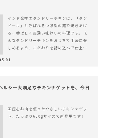
インド発祥のタンドリーチキンは、「タン
ドール」と呼ばれるつぼ型の窯で焼きあげ
る、香ばしく奥深い味わいの料理です。 そ
んなタンドリーチキンをおうちで手軽に楽
しめるよう、こだわりを詰め込んで仕上げ
ました。 様々なシーンでお召&hellip; 続き
05.01
を読む ヨーグルトのコクとスパイスの香り
が広がる、やみつきの本格タンドリーチキ
ン
】ヘルシー大満足なチキンナゲットを、今日
国産むね肉を使ったやさしいチキンナゲッ
ト、たっぷり600gサイズで新登場です！