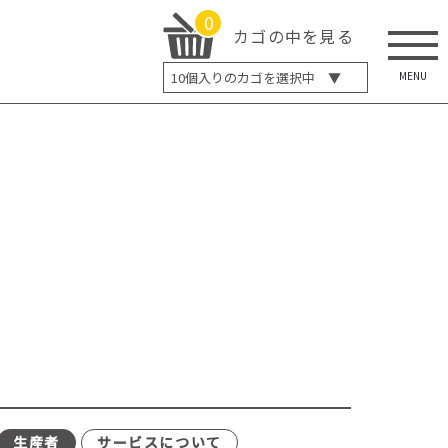
0
カゴの中を見る
MENU
10
個入りのカゴを選択中 ▼
5個入り
7個入り
10個入り
最大5%OFF
14個入り
最大8%OFF
20個入り
最大12%OFF
生産者
サービスについて