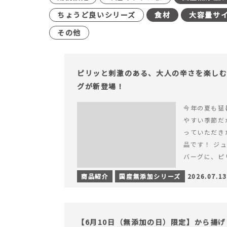
ちょうど良いシリーズ
食材
大容量サ
その他
ピリッと刺激のある、大人の辛さを楽し
グが新登場！
今年の夏も猛
やすい季節だ
っていただき
品です！ ジ
バーグに、ピ
みが楽しめる特
商品紹介
国産無添加シリーズ
2026.07.13
を読む ピリ
楽しむ赤いチ
場！
【6月10日（無添加の日）限定】から揚