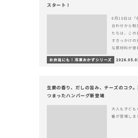
スタート！
6月10日は「
合わせから制
たちは、この
すきっかけの
な原材料が使
つくられている
お弁当にも！冷凍おかずシリーズ
2026.05.0
【6月10日
＆ナゲットの
生姜の香り、だしの旨み、チーズのコク。
つまったハンバーグ新登場
大人も子ども
番が登場しま