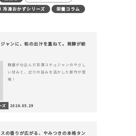
！冷凍おかずシリーズ
栄養コラム
ュジャンに、和の出汁を重ねて。発酵が紡
。
麹屋が仕込んだ甘酒コチュジャンのやさし
い甘みと、出汁の旨みを活かした新作が登
場！
ーズ
2026.05.29
イスの香りが広がる、やみつきの本格タン