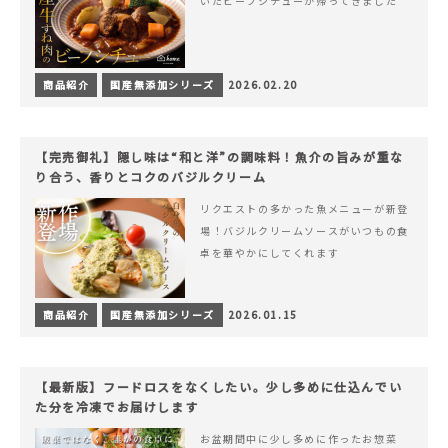
いたビーフシチューが帰ってきました
商品紹介
国産無添加シリーズ
2026.02.20
【完売御礼】隠し味は“和と洋”の調味料！魚介の旨みが重な
り合う、香りとコクのバジルクリーム
リクエストの多かった魚メニューが新登
場！バジルクリームソースがいつもの食
卓を華やかにしてくれます
商品紹介
国産無添加シリーズ
2026.01.15
【最新版】フードロスをなくしたい。少し多めに仕込んでい
た分を冷凍でお届けします
お盆期間中に少し多めに作ったお惣菜