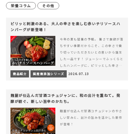
栄養コラム
その他
ピリッと刺激のある、大人の辛さを楽しむ赤いチリソースハ
ンバーグが新登場！
今年の夏も猛暑の予報。 暑さで食欲が落
ちやすい季節だからこそ、この辛さで乗
り切っていただきたいとの思いから誕生
した一品です！ ジューシーでふっくらと
したハンバーグに、ピリッとした辛さと
コク深い旨みが楽しめる特製チリソース
商品紹介
国産無添加シリーズ
2026.07.13
&hellip; 続きを読む ピリッと刺激のあ
る、大人の辛さを楽しむ赤いチリソース
ハンバーグが新登場！
麹屋が仕込んだ甘酒コチュジャンに、和の出汁を重ねて。発
酵が紡ぐ、新しい旨辛のかたち。
麹屋が仕込んだ甘酒コチュジャンのやさ
しい甘みと、出汁の旨みを活かした新作
が登場！