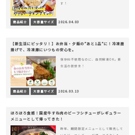
す！
商品紹介
大容量サイズ
2026.04.03
【新生活にピッタリ！】お弁当・夕飯の”あと1品”に！冷凍唐
揚げで、冷凍庫にいつもの安心を。
保存料不使用なのに、自然解凍OK。新
生活の救世主！
商品紹介
大容量サイズ
2026.03.13
ほろほろ食感！国産牛すね肉のビーフシチューがレギュラー
メニューとして帰ってきた！
昨年、期間限定メニューとして販売して