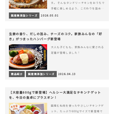
す。 そんなタンドリーチキンをおうちで
手軽に楽しめるよう、こだわりを詰め込
んで仕上げました。 様々なシーンでお召
国産無添加シリーズ
2026.05.01
&hellip; 続きを読む ヨーグルトのコク
とスパイスの香りが広がる、やみつきの
本格タンドリーチキン
生姜の香り、だしの旨み、チーズのコク。家族みんなの「好
き」がつまったハンバーグ新登場
大人も子どもも、家族みんなに愛される
定番が登場しました！
商品紹介
国産無添加シリーズ
2026.04.13
【大容量600gで新登場】ヘルシー大満足なチキンナゲット
を、今日の食卓にプラスオン！
国産むね肉を使ったやさしいチキンナゲ
ット、たっぷり600gサイズで新登場で