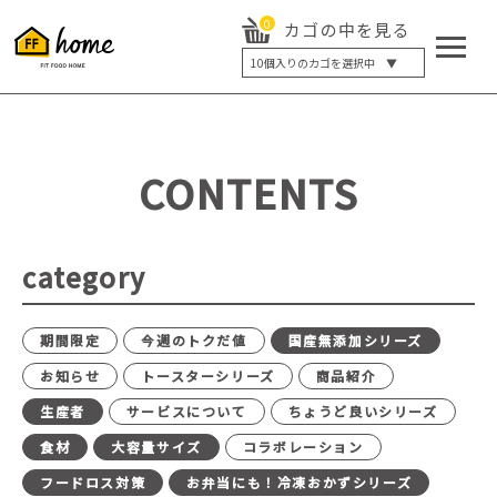
0
カゴの中を見る
10
個入りのカゴを選択中 ▼
5個入り
7個入り
10個入り
最大5%OFF
14個入り
最大8%OFF
CONTENTS
20個入り
最大12%OFF
category
期間限定
今週のトクだ値
国産無添加シリーズ
お知らせ
トースターシリーズ
商品紹介
生産者
サービスについて
ちょうど良いシリーズ
食材
大容量サイズ
コラボレーション
フードロス対策
お弁当にも！冷凍おかずシリーズ