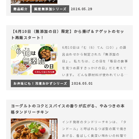
商品紹介
国産無添加シリーズ
2026.05.29
【6月10日（無添加の日）限定】から揚げ＆ナゲットのセッ
ト再販スタート！
6月10日は「む（6）てん（10）」の語
呂合わせから制定された『無添加の
日』。 私たちは、この日を「毎日の食事
を見つめ直すきっかけの日」だと考えて
います。 どんな原材料が使われているの
か。 どのようにつくられているのか。&
お弁当にも！冷凍おかずシリーズ
2026.05.01
hellip; 続きを読む 【6月10日（無添加
の日）限定】から揚げ＆ナゲットのセッ
ト再販スタート！
ヨーグルトのコクとスパイスの香りが広がる、やみつきの本
格タンドリーチキン
インド発祥のタンドリーチキンは、「タ
ンドール」と呼ばれるつぼ型の窯で焼き
あげる、香ばしく奥深い味わいの料理で