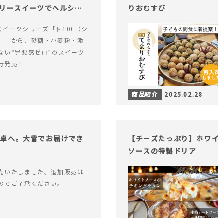
ロリースイーツでヘルシー
りおむすび
alスイーツシリーズ「♯100（シ
）」から、砂糖・小麦粉・添
ない“罪悪感ゼロ”のスイーツ
行発売！
商品紹介
2025.02.28
食卓へ。大雪でお届けでき
【チーズたっぷり】ホワ
ソースの特製ドリア
売いたしました。追加販売は
のでご了承ください。