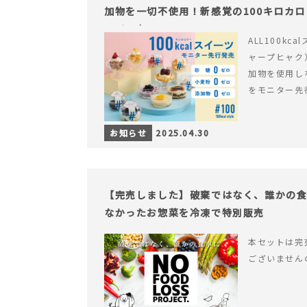
加物を一切不使用！新感覚の100キロカ
ライフを。
ALL100kc
ャープヒャク
加物を使用し
をモニター先
お知らせ
2025.04.30
【完売しました】破棄ではなく、誰かの
なかったお惣菜を冷凍で特別販売
本セットは完
ございません