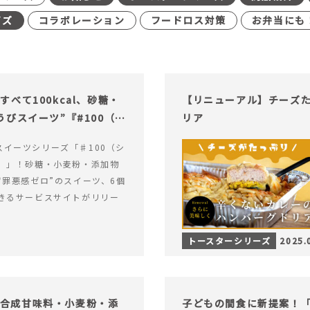
イズ
コラボレーション
フードロス対策
お弁当にも
べて100kcal、砂糖・
【リニューアル】チーズ
びスイーツ”『#100（シ
リア
alスイーツシリーズ「♯100（シ
）」！砂糖・小麦粉・添加物
“罪悪感ゼロ”のスイーツ、6個
きるサービスサイトがリリー
トースターシリーズ
2025.
糖・合成甘味料・小麦粉・添
子どもの間食に新提案！「