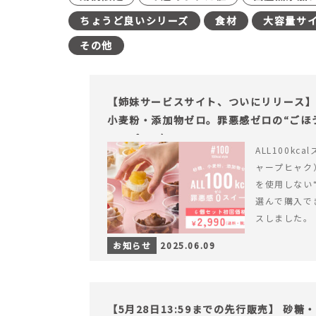
ちょうど良いシリーズ
食材
大容量サ
その他
【姉妹サービスサイト、ついにリリース】す
小麦粉・添加物ゼロ。罪悪感ゼロの“ごほう
ャープ100）』
ALL100kc
ャープヒャク
を使用しない
選んで購入で
スしました。
お知らせ
2025.06.09
【5月28日13:59までの先行販売】 砂