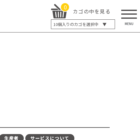
0
カゴの中を見る
MENU
10
個入りのカゴを選択中 ▼
5個入り
7個入り
10個入り
最大5%OFF
14個入り
最大8%OFF
20個入り
最大12%OFF
生産者
サービスについて