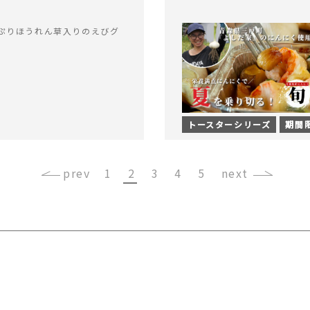
ぷりほうれん草入りのえびグ
トースターシリーズ
期間
‹
1
2
3
4
5
›