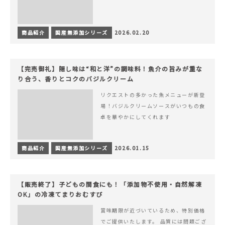
商品紹介
国産無添加シリーズ
2026.02.20
【完売御礼】隠し味は“和と洋”の調味料！魚介の旨みが重な
り合う、香りとコクのバジルクリーム
リクエストの多かった魚メニューが新登
場！バジルクリームソースがいつもの食
卓を華やかにしてくれます
商品紹介
国産無添加シリーズ
2026.01.15
【販売終了】子どもの間食にも！「添加物不使用・自然解凍
OK」の冷凍てまりおむすび
賞味期限が近づいているため、特別価格
でご提供いたします。 品質には問題ござ