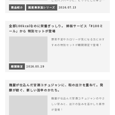
したハンバーグに、ピリッとした辛さと
コク深い旨みが楽しめる特製チリソース
商品紹介
国産無添加シリーズ
2026.07.13
&hellip; 続きを読む ピリッと刺激のあ
る、大人の辛さを楽しむ赤いチリソース
ハンバーグが新登場！
全部100kcalなのに栄養ぎっしり。 姉妹サービス「#100ミ
ール」から 特別セットが登場
野菜不足やカロリーが気になる方におす
すめの特別セットが期間限定で登場！
期間限定
2026.05.29
麹屋が仕込んだ甘酒コチュジャンに、和の出汁を重ねて。発
酵が紡ぐ、新しい旨辛のかたち。
麹屋が仕込んだ甘酒コチュジャンのやさ
しい甘みと、出汁の旨みを活かした新作
が登場！