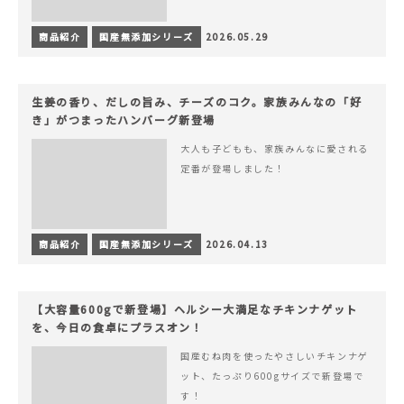
商品紹介
国産無添加シリーズ
2026.05.29
生姜の香り、だしの旨み、チーズのコク。家族みんなの「好
き」がつまったハンバーグ新登場
大人も子どもも、家族みんなに愛される
定番が登場しました！
商品紹介
国産無添加シリーズ
2026.04.13
【大容量600gで新登場】ヘルシー大満足なチキンナゲット
を、今日の食卓にプラスオン！
国産むね肉を使ったやさしいチキンナゲ
ット、たっぷり600gサイズで新登場で
す！