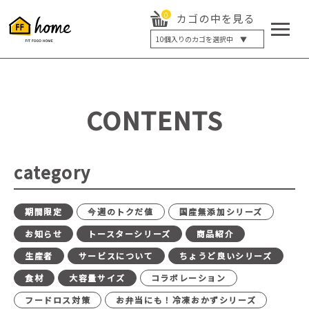
0
カゴの中を見る
10
個入りのカゴを選択中 ▼
5個入り
7個入り
10個入り
最大5%OFF
14個入り
最大8%OFF
CONTENTS
20個入り
最大12%OFF
category
期間限定
今週のトクだ値
国産無添加シリーズ
お知らせ
トースターシリーズ
商品紹介
生産者
サービスについて
ちょうど良いシリーズ
食材
大容量サイズ
コラボレーション
フードロス対策
お弁当にも！冷凍おかずシリーズ