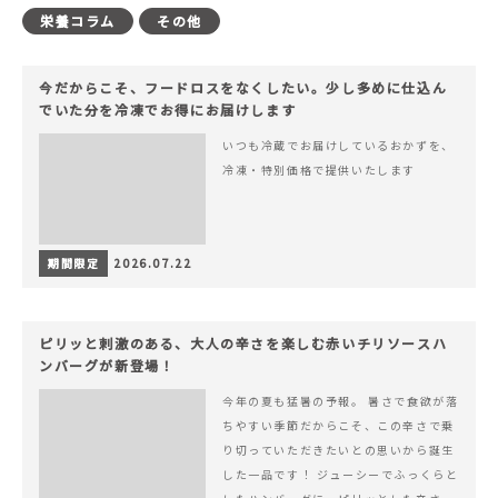
栄養コラム
その他
今だからこそ、フードロスをなくしたい。少し多めに仕込ん
でいた分を冷凍でお得にお届けします
いつも冷蔵でお届けしているおかずを、
冷凍・特別価格で提供いたします
期間限定
2026.07.22
ピリッと刺激のある、大人の辛さを楽しむ赤いチリソースハ
ンバーグが新登場！
今年の夏も猛暑の予報。 暑さで食欲が落
ちやすい季節だからこそ、この辛さで乗
り切っていただきたいとの思いから誕生
した一品です！ ジューシーでふっくらと