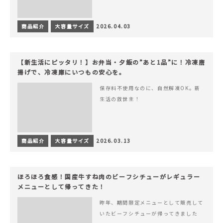
商品紹介
大容量サイズ
2026.04.03
【新生活にピッタリ！】お弁当・夕飯の”あと1品”に！冷凍唐
揚げで、冷凍庫にいつもの安心を。
保存料不使用なのに、自然解凍OK。新
生活の救世主！
商品紹介
大容量サイズ
2026.03.13
ほろほろ食感！国産牛すね肉のビーフシチューがレギュラー
メニューとして帰ってきた！
昨年、期間限定メニューとして販売して
いたビーフシチューが帰ってきました