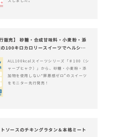
スしました。
の先行販売】 砂糖・合成甘味料・小麦粉・添
の100キロカロリースイーツでヘルシー
ALL100kcalスイーツシリーズ「♯100（シ
ャープヒャク）」から、砂糖・小麦粉・添
加物を使用しない“罪悪感ゼロ”のスイーツ
をモニター先行発売！
イトソースのチキングラタン＆本格ミート