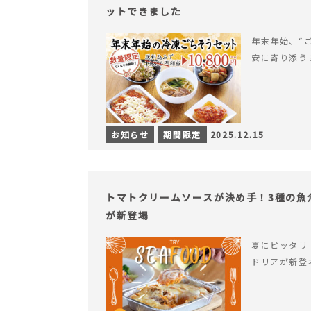
ットできました
年末年始、“
安に寄り添う
お知らせ
期間限定
2025.12.15
トマトクリームソースが決め手！3種の魚
が新登場
夏にピッタリ
ドリアが新登