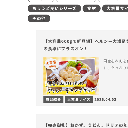
ちょうど良いシリーズ
食材
大容量サ
その他
【大容量600gで新登場】ヘルシー大満
の食卓にプラスオン！
国産むね肉を
ト、たっぷり
商品紹介
大容量サイズ
2026.04.03
【完売御礼】おかず、うどん、ドリアの年