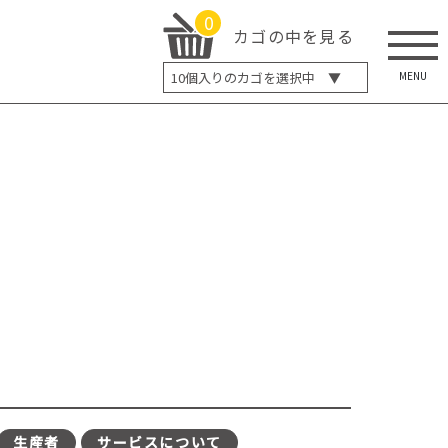
0
カゴの中を見る
MENU
10
個入りのカゴを選択中 ▼
5個入り
7個入り
10個入り
最大5%OFF
14個入り
最大8%OFF
20個入り
最大12%OFF
生産者
サービスについて