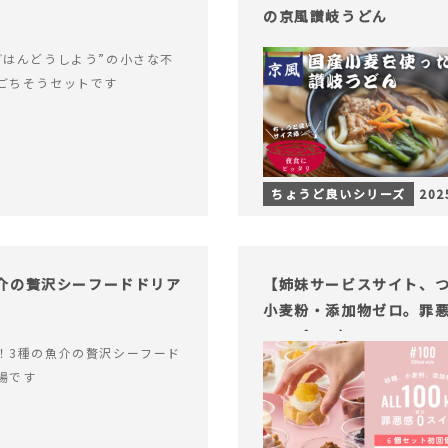
の京風讃岐うどん
ごはんどうしよう”の小さな不
ごちそうセットです
ちょうど良いシリーズ
202
介の贅沢シーフードドリア
【姉妹サービスサイト、つい
小麦粉・添加物ゼロ。罪悪
ャープ100）』
！3種の魚介の贅沢シーフード
場です