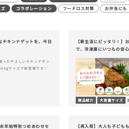
イズ
コラボレーション
フードロス対策
お弁当にも
足なチキンナゲットを、今日
【新生活にピッタリ！】お
で、冷凍庫にいつもの安
使ったやさしいチキンナゲッ
600gサイズで新登場です！
商品紹介
大容量サイズ
末年始特別つめあわせセ
【再入荷】大人も子ども