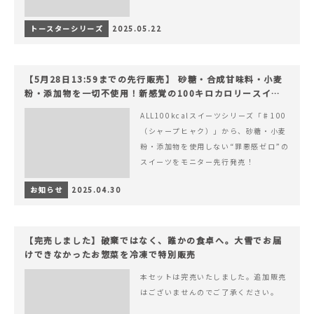
トースターシリーズ
2025.05.22
【5月28日13:59までの先行販売】 砂糖・合成甘味料・小麦
粉・添加物を一切不使用！新感覚の100キロカロリースイー
ツでヘルシーライフを。
ALL100kcalスイーツシリーズ「♯100
（シャープヒャク）」から、砂糖・小麦
粉・添加物を使用しない“罪悪感ゼロ”の
スイーツをモニター先行発売！
お知らせ
2025.04.30
【完売しました】破棄ではなく、誰かの食卓へ。大雪でお届
けできなかったお惣菜を冷凍で特別販売
本セットは完売いたしました。追加販売
はございませんのでご了承ください。