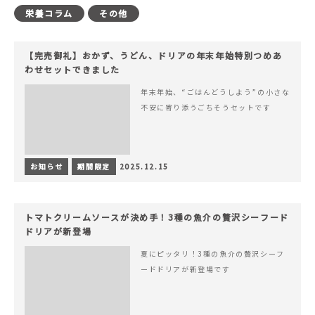
栄養コラム
その他
【完売御礼】おかず、うどん、ドリアの年末年始特別つめあ
わせセットできました
年末年始、“ごはんどうしよう”の小さな
不安に寄り添うごちそうセットです
お知らせ
期間限定
2025.12.15
トマトクリームソースが決め手！3種の魚介の贅沢シーフード
ドリアが新登場
夏にピッタリ！3種の魚介の贅沢シーフ
ードドリアが新登場です