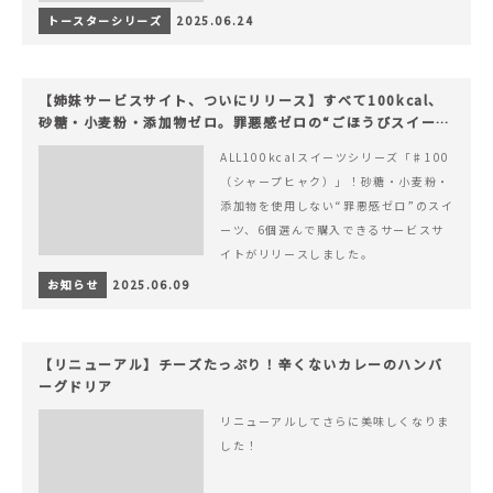
トースターシリーズ
2025.06.24
【姉妹サービスサイト、ついにリリース】すべて100kcal、
砂糖・小麦粉・添加物ゼロ。罪悪感ゼロの“ごほうびスイー
ツ”『#100（シャープ100）』
ALL100kcalスイーツシリーズ「♯100
（シャープヒャク）」！砂糖・小麦粉・
添加物を使用しない“罪悪感ゼロ”のスイ
ーツ、6個選んで購入できるサービスサ
イトがリリースしました。
お知らせ
2025.06.09
【リニューアル】チーズたっぷり！辛くないカレーのハンバ
ーグドリア
リニューアルしてさらに美味しくなりま
した！