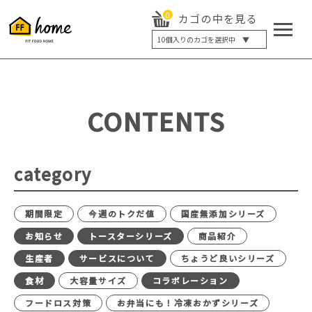
0
カゴの中を見る
10
個入りのカゴを選択中 ▼
5個入り
7個入り
10個入り
最大5%OFF
14個入り
最大8%OFF
CONTENTS
20個入り
最大12%OFF
category
期間限定
今週のトクだ値
国産無添加シリーズ
お知らせ
トースターシリーズ
商品紹介
生産者
サービスについて
ちょうど良いシリーズ
食材
大容量サイズ
コラボレーション
フードロス対策
お弁当にも！冷凍おかずシリーズ