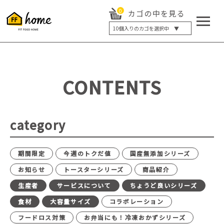
0
カゴの中を見る
10
個入りのカゴを選択中 ▼
5個入り
7個入り
10個入り
最大5%OFF
14個入り
最大8%OFF
CONTENTS
20個入り
最大12%OFF
category
期間限定
今週のトクだ値
国産無添加シリーズ
お知らせ
トースターシリーズ
商品紹介
生産者
サービスについて
ちょうど良いシリーズ
食材
大容量サイズ
コラボレーション
フードロス対策
お弁当にも！冷凍おかずシリーズ