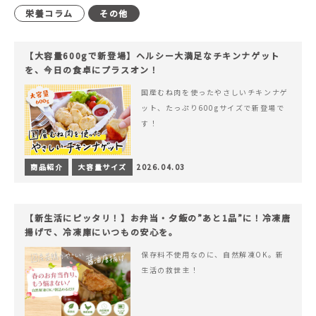
栄養コラム
その他
【大容量600gで新登場】ヘルシー大満足なチキンナゲット
を、今日の食卓にプラスオン！
国産むね肉を使ったやさしいチキンナゲ
ット、たっぷり600gサイズで新登場で
す！
商品紹介
大容量サイズ
2026.04.03
【新生活にピッタリ！】お弁当・夕飯の”あと1品”に！冷凍唐
揚げで、冷凍庫にいつもの安心を。
保存料不使用なのに、自然解凍OK。新
生活の救世主！