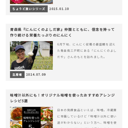
ちょうど良いシリーズ
2025.01.10
青森県『にんにくのよしだ家』仲間とともに、信念を持って
作り続ける栄養たっぷりのにんにく
6月下旬、にんにく収穫の最盛期を迎え
た青森県三戸町にある「にんにくのよし
だや」さんのもとを訪れました。
生産者
2024.07.09
味噌汁以外にも！オリジナル味噌を使ったおすすめアレンジ
レシピ5選
日本の発酵食品といえば、味噌。冷蔵庫
に常備しているけど「味噌汁以外に使い
道がわからない」という方へ、味噌を使