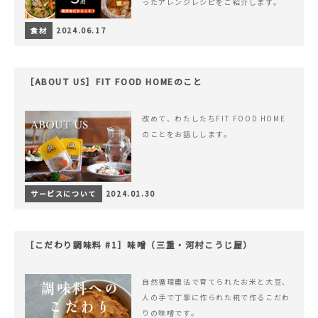
ったアレンジレシピをご紹介します。
食材
2024.06.17
［ABOUT US］FIT FOOD HOMEのこと
改めて、わたしたちFIT FOOD HOME
のことをお話しします。
サービスについて
2024.01.30
［こだわり調味料 #1］味噌（三重・河村こうじ屋）
自然循環農法で育てられたお米と大豆、
人の手で丁寧に作られた糀で作るこだわ
りの味噌です。