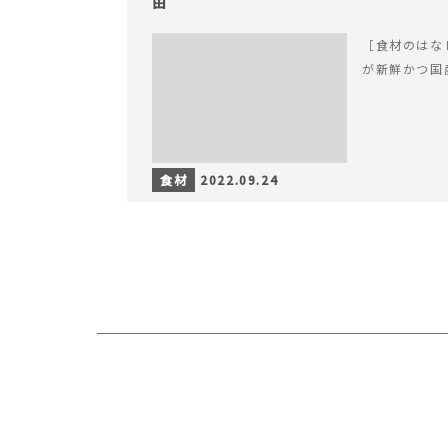
由
［食材のはな
が新鮮かつ国
食材
2022.09.24