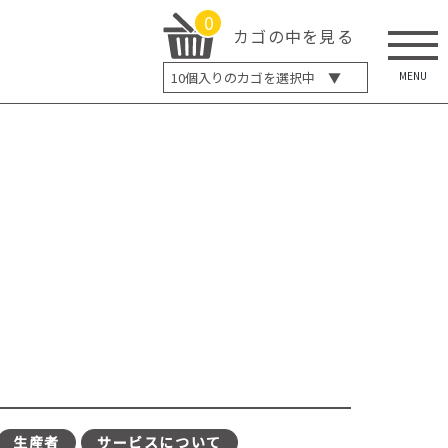
0
カゴの中を見る
MENU
10
個入りのカゴを選択中 ▼
5個入り
7個入り
10個入り
最大5%OFF
14個入り
最大8%OFF
20個入り
最大12%OFF
生産者
サービスについて