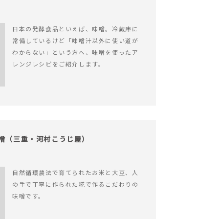
日本の発酵食品といえば、味噌。冷蔵庫に
常備しているけど「味噌汁以外に使い道が
わからない」という方へ、味噌を使ったア
レンジレシピをご紹介します。
味噌（三重・河村こうじ屋）
自然循環農法で育てられたお米と大豆、人
の手で丁寧に作られた糀で作るこだわりの
味噌です。