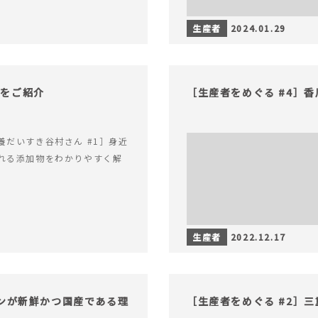
生産者
2024.01.29
物をご紹介
［生産者をめぐる #4］
養だいすき谷村さん #1］身近
れる添加物をわかりやすく解
生産者
2022.12.17
モンが新鮮かつ国産である理
［生産者をめぐる #2］