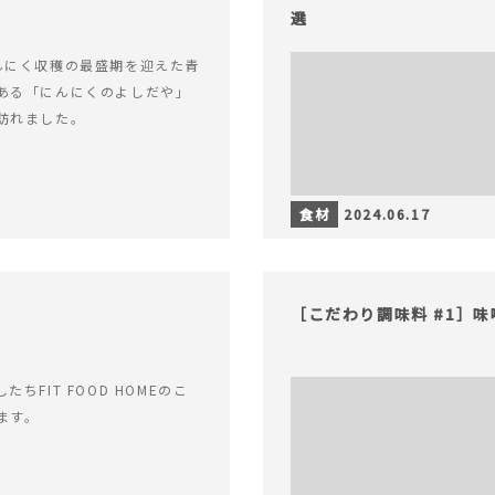
選
んにく収穫の最盛期を迎えた青
ある「にんにくのよしだや」
訪れました。
食材
2024.06.17
［こだわり調味料 #1］
ちFIT FOOD HOMEのこ
ます。