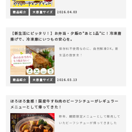
商品紹介
大容量サイズ
2026.04.03
【新生活にピッタリ！】お弁当・夕飯の”あと1品”に！冷凍唐
揚げで、冷凍庫にいつもの安心を。
保存料不使用なのに、自然解凍OK。新
生活の救世主！
商品紹介
大容量サイズ
2026.03.13
ほろほろ食感！国産牛すね肉のビーフシチューがレギュラー
メニューとして帰ってきた！
昨年、期間限定メニューとして販売して
いたビーフシチューが帰ってきました