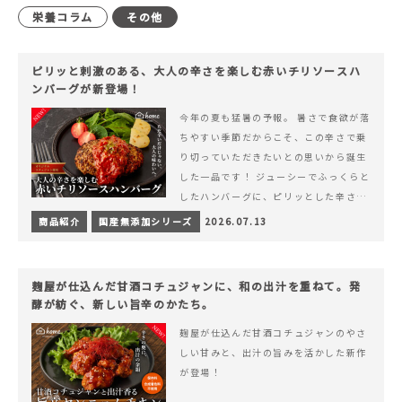
栄養コラム
その他
ピリッと刺激のある、大人の辛さを楽しむ赤いチリソースハ
ンバーグが新登場！
今年の夏も猛暑の予報。 暑さで食欲が落
ちやすい季節だからこそ、この辛さで乗
り切っていただきたいとの思いから誕生
した一品です！ ジューシーでふっくらと
したハンバーグに、ピリッとした辛さと
コク深い旨みが楽しめる特製チリソース
商品紹介
国産無添加シリーズ
2026.07.13
&hellip; 続きを読む ピリッと刺激のあ
る、大人の辛さを楽しむ赤いチリソース
ハンバーグが新登場！
麹屋が仕込んだ甘酒コチュジャンに、和の出汁を重ねて。発
酵が紡ぐ、新しい旨辛のかたち。
麹屋が仕込んだ甘酒コチュジャンのやさ
しい甘みと、出汁の旨みを活かした新作
が登場！