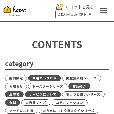
0
カゴの中を見る
10
個入りのカゴを選択中 ▼
5個入り
7個入り
10個入り
最大5%OFF
14個入り
最大8%OFF
CONTENTS
20個入り
最大12%OFF
category
期間限定
今週のトクだ値
国産無添加シリーズ
お知らせ
トースターシリーズ
商品紹介
生産者
サービスについて
ちょうど良いシリーズ
食材
大容量サイズ
コラボレーション
フードロス対策
お弁当にも！冷凍おかずシリーズ