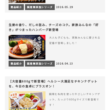
商品紹介
国産無添加シリーズ
2026.05.29
生姜の香り、だしの旨み、チーズのコク。家族みんなの「好
き」がつまったハンバーグ新登場
大人も子どもも、家族みんなに愛される
定番が登場しました！
商品紹介
国産無添加シリーズ
2026.04.13
【大容量600gで新登場】ヘルシー大満足なチキンナゲット
を、今日の食卓にプラスオン！
国産むね肉を使ったやさしいチキンナゲ
ット、たっぷり600gサイズで新登場で
す！