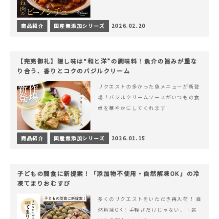
商品紹介
国産無添加シリーズ
2026.02.20
【完売御礼】隠し味は“和と洋”の調味料！魚介の旨みが重な
り合う、香りとコクのバジルクリーム
リクエストの多かった魚メニューが新登
場！バジルクリームソースがいつもの食
卓を華やかにしてくれます
商品紹介
国産無添加シリーズ
2026.01.15
子どもの間食に新提案！「添加物不使用・自然解凍OK」の冷
凍てまりおむすび
多くのリクエストをいただき再入荷！ 自
然解凍OK！手軽さだけじゃない、「選