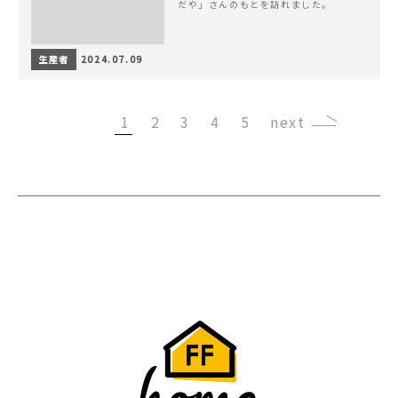
だや」さんのもとを訪れました。
生産者
2024.07.09
1
2
3
4
5
›