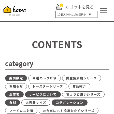
0
カゴの中を見る
10
個入りのカゴを選択中 ▼
5個入り
7個入り
10個入り
最大5%OFF
14個入り
最大8%OFF
CONTENTS
20個入り
最大12%OFF
category
期間限定
今週のトクだ値
国産無添加シリーズ
お知らせ
トースターシリーズ
商品紹介
生産者
サービスについて
ちょうど良いシリーズ
食材
大容量サイズ
コラボレーション
フードロス対策
お弁当にも！冷凍おかずシリーズ