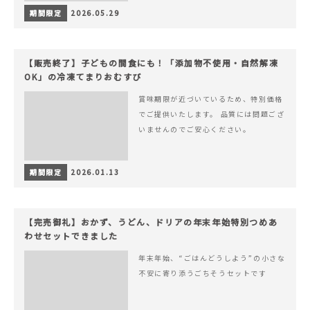
期間限定
2026.05.29
【販売終了】子どもの間食にも！「添加物不使用・自然解凍
OK」の冷凍てまりおむすび
賞味期限が近づいているため、特別価格
でご提供いたします。 品質には問題ござ
いませんのでご安心ください。
期間限定
2026.01.13
【完売御礼】おかず、うどん、ドリアの年末年始特別つめあ
わせセットできました
年末年始、“ごはんどうしよう”の小さな
不安に寄り添うごちそうセットです