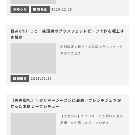
お知らせ
期間限定
2025.12.15
旨みGYU~っと！純国産のグラスフェッドビーフで作る極上す
き焼き
期間限定で復活！純国産グラスフェッド
牛のすき焼き
期間限定
2025.01.21
【完売御礼】＼ホリデーシーズンに最適／フレンチシェフが
作った本格ビーフシチュー
【完売御礼】和牛日本一にも輝いた鹿児
島黒牛を使用したビーフシチュー