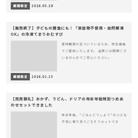
期間限定
2026.05.29
【販売終了】子どもの間食にも！「添加物不使用・自然解凍
OK」の冷凍てまりおむすび
賞味期限が近づいているため、特別価格
でご提供いたします。 品質には問題ござ
いませんのでご安心ください。
期間限定
2026.01.13
【完売御礼】おかず、うどん、ドリアの年末年始特別つめあ
わせセットできました
年末年始、“ごはんどうしよう”の小さな
不安に寄り添うごちそうセットです