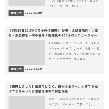
ーツ、6個選んで購入できるサービスサ
イトがリリースしました。
お知らせ
2025.06.09
【5月28日13:59までの先行販売】 砂糖・合成甘味料・小麦
粉・添加物を一切不使用！新感覚の100キロカロリースイー
ツでヘルシーライフを。
ALL100kcalスイーツシリーズ「♯100
（シャープヒャク）」から、砂糖・小麦
粉・添加物を使用しない“罪悪感ゼロ”の
スイーツをモニター先行発売！
お知らせ
2025.04.30
【完売しました】破棄ではなく、誰かの食卓へ。大雪でお届
けできなかったお惣菜を冷凍で特別販売
本セットは完売いたしました。追加販売
はございませんのでご了承ください。