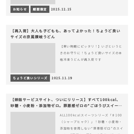
お知らせ
期間限定
2025.12.15
【再入荷】大人も子どもも、あってよかった！ちょうど良い
サイズの京風讃岐うどん
【寒い時期にピッタリ！】いざというと
きのお守りに！ちょうど良いサイズの本
格冷凍うどんが再入荷です
ちょうど良いシリーズ
2025.11.19
【姉妹サービスサイト、ついにリリース】すべて100kcal、
砂糖・小麦粉・添加物ゼロ。罪悪感ゼロの“ごほうびスイー
ツ”『#100（シャープ100）』
ALL100kcalスイーツシリーズ「♯100
（シャープヒャク）」！砂糖・小麦粉・
添加物を使用しない“罪悪感ゼロ”のスイ