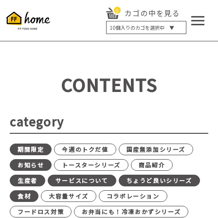
0
カゴの中を見る
10
個入りのカゴを選択中 ▼
5個入り
7個入り
10個入り
最大5%OFF
14個入り
最大8%OFF
CONTENTS
20個入り
最大12%OFF
category
期間限定
今週のトクだ値
国産無添加シリーズ
お知らせ
トースターシリーズ
商品紹介
生産者
サービスについて
ちょうど良いシリーズ
食材
大容量サイズ
コラボレーション
フードロス対策
お弁当にも！冷凍おかずシリーズ