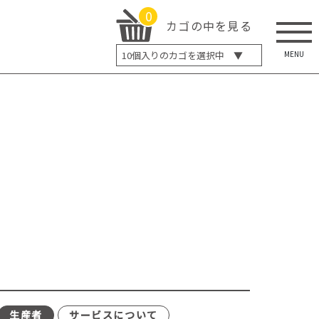
0
カゴの中を見る
MENU
10
個入りのカゴを選択中 ▼
5個入り
7個入り
10個入り
最大5%OFF
14個入り
最大8%OFF
20個入り
最大12%OFF
生産者
サービスについて