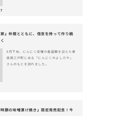
17
だ家』仲間とともに、信念を持って作り続
にく
6月下旬、にんにく収穫の最盛期を迎えた青
森県三戸町にある「にんにくのよしだや」
さんのもとを訪れました。
金時豚の味噌漬け焼き』限定発売記念！今