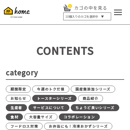
0
カゴの中を見る
10
個入りのカゴを選択中 ▼
5個入り
7個入り
10個入り
最大5%OFF
14個入り
最大8%OFF
CONTENTS
20個入り
最大12%OFF
category
期間限定
今週のトクだ値
国産無添加シリーズ
お知らせ
トースターシリーズ
商品紹介
生産者
サービスについて
ちょうど良いシリーズ
食材
大容量サイズ
コラボレーション
フードロス対策
お弁当にも！冷凍おかずシリーズ