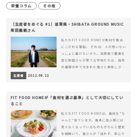
栄養コラム
その他
［生産者をめぐる #1］滋賀県・SHIBATA GROUND MUSIC
柴田義範さん
私たちFIT FOOD HOMEが素材や製法
にこだわる理由。 それは、人の想いもい
っしょに届けたいから。滋賀県で農業を
営む柴田さんが育てる作物たちは、自然
の循環の中で生まれた強さと美味しさを
持ち合わせています。
生産者
2022.08.22
FIT FOOD HOMEが「食材を選ぶ基準」として大切にしてい
ること
私たちFIT FOOD HOMEは、食材を”ち
ゃんと”見ています。食卓に並ぶ際には
見えなくなっているものもきちんと歴史
を紐解いて、皆さんが「迷わず、安心で