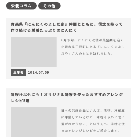
栄養コラム
その他
青森県『にんにくのよしだ家』仲間とともに、信念を持って
作り続ける栄養たっぷりのにんにく
6月下旬、にんにく収穫の最盛期を迎え
た青森県三戸町にある「にんにくのよし
だや」さんのもとを訪れました。
生産者
2024.07.09
味噌汁以外にも！オリジナル味噌を使ったおすすめアレンジ
レシピ5選
日本の発酵食品といえば、味噌。冷蔵庫
に常備しているけど「味噌汁以外に使い
道がわからない」という方へ、味噌を使
ったアレンジレシピをご紹介します。