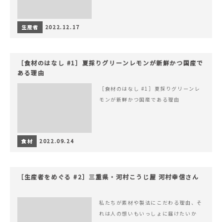
生産者
2022.12.17
［食材のはなし #1］夏採りグリーンレモンが新鮮かつ国産で
ある理由
［食材のはなし #1］夏採りグリーンレ
モンが新鮮かつ国産である理由
食材
2022.09.24
［生産者をめぐる #2］三重県・河村こうじ屋 河村幸信さん
私たちが素材や製法にこだわる理由、そ
れは人の想いもいっしょに届けたいか