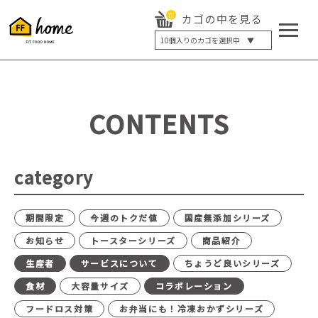
0
カゴの中を見る
10
個入りのカゴを選択中 ▼
5個入り
7個入り
10個入り
最大5%OFF
14個入り
最大8%OFF
CONTENTS
20個入り
最大12%OFF
category
期間限定
今週のトクだ値
国産無添加シリーズ
お知らせ
トースターシリーズ
商品紹介
生産者
サービスについて
ちょうど良いシリーズ
食材
大容量サイズ
コラボレーション
フードロス対策
お弁当にも！冷凍おかずシリーズ