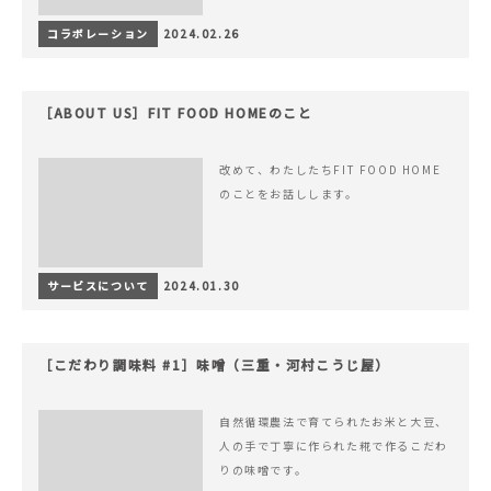
コラボレーション
2024.02.26
［ABOUT US］FIT FOOD HOMEのこと
改めて、わたしたちFIT FOOD HOME
のことをお話しします。
サービスについて
2024.01.30
［こだわり調味料 #1］味噌（三重・河村こうじ屋）
自然循環農法で育てられたお米と大豆、
人の手で丁寧に作られた糀で作るこだわ
りの味噌です。