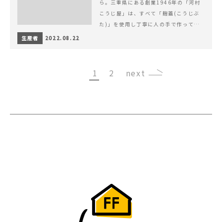
ら。三重県にある創業1946年の「河村
こうじ屋」は、すべて「麹蓋(こうじぶ
た)」を使用し丁寧に人の手で作ってい
ます。
生産者
2022.08.22
1
2
›