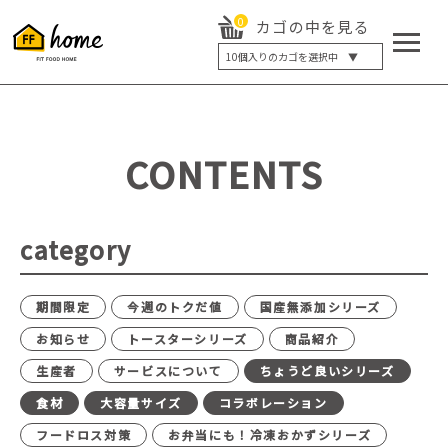
0
カゴの中を見る
10
個入りのカゴを選択中 ▼
5個入り
7個入り
10個入り
最大5%OFF
14個入り
最大8%OFF
CONTENTS
20個入り
最大12%OFF
category
期間限定
今週のトクだ値
国産無添加シリーズ
お知らせ
トースターシリーズ
商品紹介
生産者
サービスについて
ちょうど良いシリーズ
食材
大容量サイズ
コラボレーション
フードロス対策
お弁当にも！冷凍おかずシリーズ