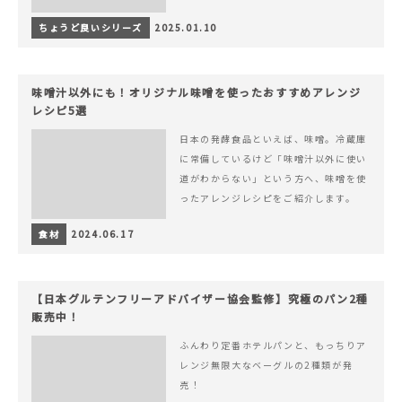
ちょうど良いシリーズ
2025.01.10
味噌汁以外にも！オリジナル味噌を使ったおすすめアレンジ
レシピ5選
日本の発酵食品といえば、味噌。冷蔵庫
に常備しているけど「味噌汁以外に使い
道がわからない」という方へ、味噌を使
ったアレンジレシピをご紹介します。
食材
2024.06.17
【日本グルテンフリーアドバイザー協会監修】究極のパン2種
販売中！
ふんわり定番ホテルパンと、もっちりア
レンジ無限大なベーグルの2種類が発
売！