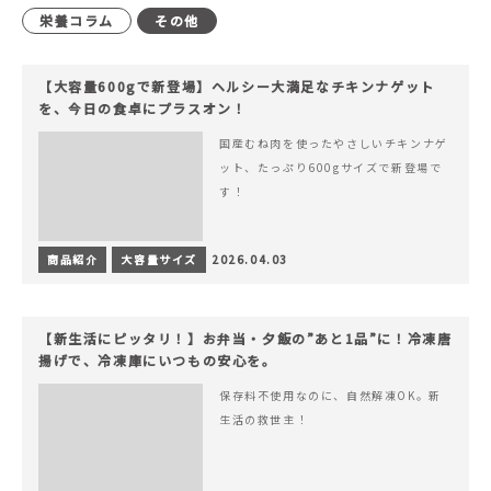
栄養コラム
その他
【大容量600gで新登場】ヘルシー大満足なチキンナゲット
を、今日の食卓にプラスオン！
国産むね肉を使ったやさしいチキンナゲ
ット、たっぷり600gサイズで新登場で
す！
商品紹介
大容量サイズ
2026.04.03
【新生活にピッタリ！】お弁当・夕飯の”あと1品”に！冷凍唐
揚げで、冷凍庫にいつもの安心を。
保存料不使用なのに、自然解凍OK。新
生活の救世主！