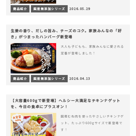
商品紹介
国産無添加シリーズ
2026.05.29
生姜の香り、だしの旨み、チーズのコク。家族みんなの「好
き」がつまったハンバーグ新登場
大人も子どもも、家族みんなに愛される
定番が登場しました！
商品紹介
国産無添加シリーズ
2026.04.13
【大容量600gで新登場】ヘルシー大満足なチキンナゲット
を、今日の食卓にプラスオン！
国産むね肉を使ったやさしいチキンナゲ
ット、たっぷり600gサイズで新登場で
す！