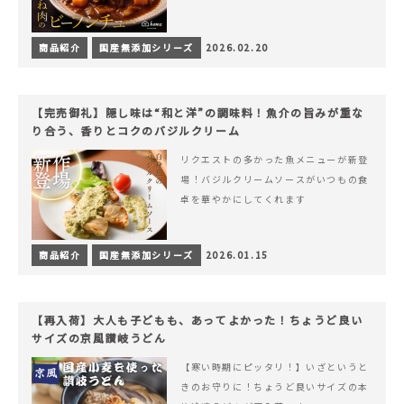
商品紹介
国産無添加シリーズ
2026.02.20
【完売御礼】隠し味は“和と洋”の調味料！魚介の旨みが重な
り合う、香りとコクのバジルクリーム
リクエストの多かった魚メニューが新登
場！バジルクリームソースがいつもの食
卓を華やかにしてくれます
商品紹介
国産無添加シリーズ
2026.01.15
【再入荷】大人も子どもも、あってよかった！ちょうど良い
サイズの京風讃岐うどん
【寒い時期にピッタリ！】いざというと
きのお守りに！ちょうど良いサイズの本