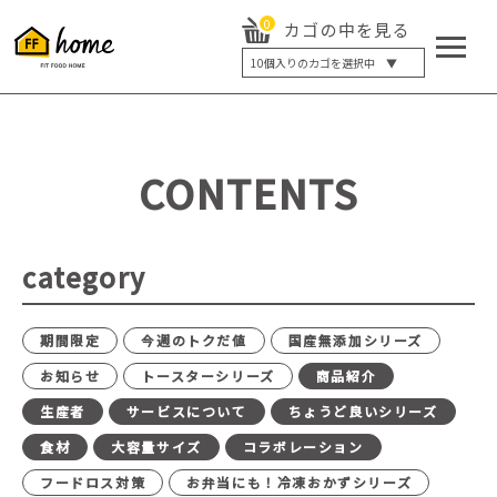
0
カゴの中を見る
10
個入りのカゴを選択中 ▼
5個入り
7個入り
10個入り
最大5%OFF
14個入り
最大8%OFF
CONTENTS
20個入り
最大12%OFF
category
期間限定
今週のトクだ値
国産無添加シリーズ
お知らせ
トースターシリーズ
商品紹介
生産者
サービスについて
ちょうど良いシリーズ
食材
大容量サイズ
コラボレーション
フードロス対策
お弁当にも！冷凍おかずシリーズ