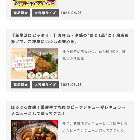
商品紹介
大容量サイズ
2026.04.03
【新生活にピッタリ！】お弁当・夕飯の”あと1品”に！冷凍唐
揚げで、冷凍庫にいつもの安心を。
保存料不使用なのに、自然解凍OK。新
生活の救世主！
商品紹介
大容量サイズ
2026.03.13
ほろほろ食感！国産牛すね肉のビーフシチューがレギュラー
メニューとして帰ってきた！
昨年、期間限定メニューとして販売して
いたビーフシチューが帰ってきました