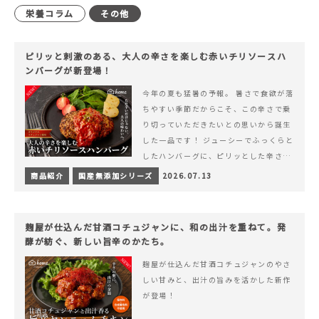
栄養コラム
その他
ピリッと刺激のある、大人の辛さを楽しむ赤いチリソースハ
ンバーグが新登場！
今年の夏も猛暑の予報。 暑さで食欲が落
ちやすい季節だからこそ、この辛さで乗
り切っていただきたいとの思いから誕生
した一品です！ ジューシーでふっくらと
したハンバーグに、ピリッとした辛さと
コク深い旨みが楽しめる特製チリソース
商品紹介
国産無添加シリーズ
2026.07.13
&hellip; 続きを読む ピリッと刺激のあ
る、大人の辛さを楽しむ赤いチリソース
ハンバーグが新登場！
麹屋が仕込んだ甘酒コチュジャンに、和の出汁を重ねて。発
酵が紡ぐ、新しい旨辛のかたち。
麹屋が仕込んだ甘酒コチュジャンのやさ
しい甘みと、出汁の旨みを活かした新作
が登場！