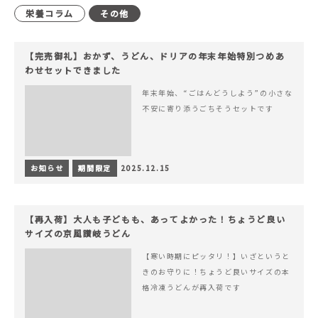
栄養コラム
その他
【完売御礼】おかず、うどん、ドリアの年末年始特別つめあ
わせセットできました
年末年始、“ごはんどうしよう”の小さな
不安に寄り添うごちそうセットです
お知らせ
期間限定
2025.12.15
【再入荷】大人も子どもも、あってよかった！ちょうど良い
サイズの京風讃岐うどん
【寒い時期にピッタリ！】いざというと
きのお守りに！ちょうど良いサイズの本
格冷凍うどんが再入荷です