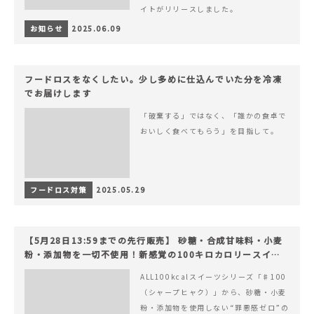
イトがリリースしました。
お知らせ
2025.06.09
フードロスをなくしたい。少し多めに仕込んでいた分を冷凍
でお届けします
「破棄する」ではなく、「誰かの食卓で
おいしく食べてもらう」を目指して。
フードロス対策
2025.05.29
【5月28日13:59までの先行販売】 砂糖・合成甘味料・小麦
粉・添加物を一切不使用！新感覚の100キロカロリースイー
ツでヘルシーライフを。
ALL100kcalスイーツシリーズ「♯100
（シャープヒャク）」から、砂糖・小麦
粉・添加物を使用しない“罪悪感ゼロ”の