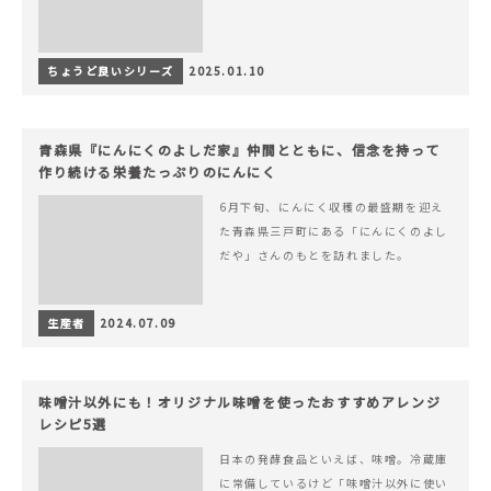
ちょうど良いシリーズ
2025.01.10
青森県『にんにくのよしだ家』仲間とともに、信念を持って
作り続ける栄養たっぷりのにんにく
6月下旬、にんにく収穫の最盛期を迎え
た青森県三戸町にある「にんにくのよし
だや」さんのもとを訪れました。
生産者
2024.07.09
味噌汁以外にも！オリジナル味噌を使ったおすすめアレンジ
レシピ5選
日本の発酵食品といえば、味噌。冷蔵庫
に常備しているけど「味噌汁以外に使い