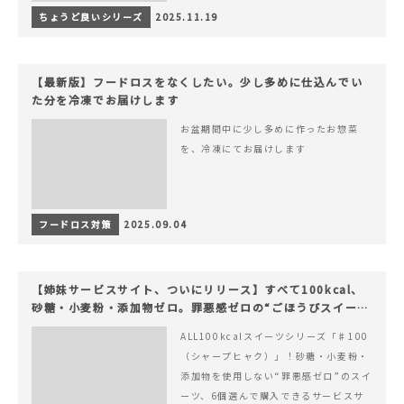
ちょうど良いシリーズ
2025.11.19
【最新版】フードロスをなくしたい。少し多めに仕込んでい
た分を冷凍でお届けします
お盆期間中に少し多めに作ったお惣菜
を、冷凍にてお届けします
フードロス対策
2025.09.04
【姉妹サービスサイト、ついにリリース】すべて100kcal、
砂糖・小麦粉・添加物ゼロ。罪悪感ゼロの“ごほうびスイー
ツ”『#100（シャープ100）』
ALL100kcalスイーツシリーズ「♯100
（シャープヒャク）」！砂糖・小麦粉・
添加物を使用しない“罪悪感ゼロ”のスイ
ーツ、6個選んで購入できるサービスサ