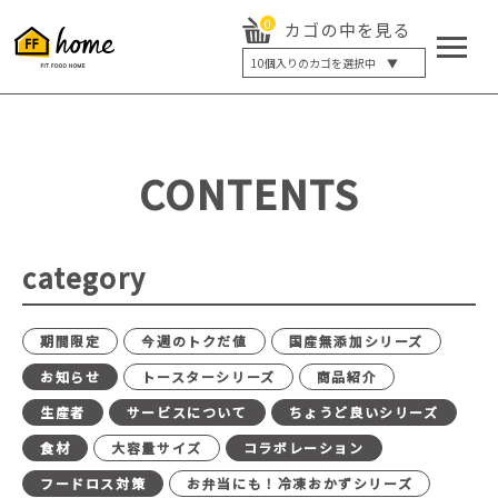
0
カゴの中を見る
10
個入りのカゴを選択中 ▼
5個入り
7個入り
10個入り
最大5%OFF
14個入り
最大8%OFF
CONTENTS
20個入り
最大12%OFF
category
期間限定
今週のトクだ値
国産無添加シリーズ
お知らせ
トースターシリーズ
商品紹介
生産者
サービスについて
ちょうど良いシリーズ
食材
大容量サイズ
コラボレーション
フードロス対策
お弁当にも！冷凍おかずシリーズ