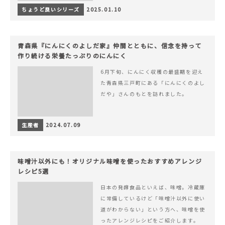
ちょうど良いシリーズ
2025.01.10
青森県『にんにくのよしだ家』仲間とともに、信念を持って
作り続ける栄養たっぷりのにんにく
6月下旬、にんにく収穫の最盛期を迎え
た青森県三戸町にある「にんにくのよし
だや」さんのもとを訪れました。
生産者
2024.07.09
味噌汁以外にも！オリジナル味噌を使ったおすすめアレンジ
レシピ5選
日本の発酵食品といえば、味噌。冷蔵庫
に常備しているけど「味噌汁以外に使い
道がわからない」という方へ、味噌を使
ったアレンジレシピをご紹介します。