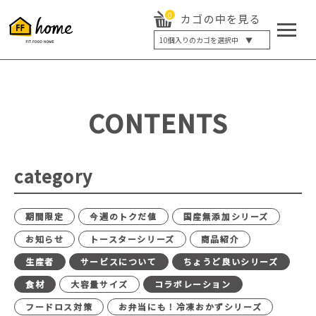
0
カゴの中を見る
10
個入りのカゴを選択中 ▼
5個入り
7個入り
10個入り
最大5%OFF
14個入り
最大8%OFF
CONTENTS
20個入り
最大12%OFF
category
期間限定
今週のトクだ値
国産無添加シリーズ
お知らせ
トースターシリーズ
商品紹介
生産者
サービスについて
ちょうど良いシリーズ
食材
大容量サイズ
コラボレーション
フードロス対策
お弁当にも！冷凍おかずシリーズ