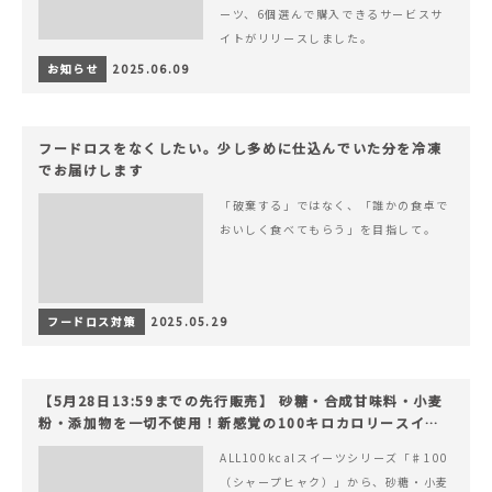
ーツ、6個選んで購入できるサービスサ
イトがリリースしました。
お知らせ
2025.06.09
フードロスをなくしたい。少し多めに仕込んでいた分を冷凍
でお届けします
「破棄する」ではなく、「誰かの食卓で
おいしく食べてもらう」を目指して。
フードロス対策
2025.05.29
【5月28日13:59までの先行販売】 砂糖・合成甘味料・小麦
粉・添加物を一切不使用！新感覚の100キロカロリースイー
ツでヘルシーライフを。
ALL100kcalスイーツシリーズ「♯100
（シャープヒャク）」から、砂糖・小麦