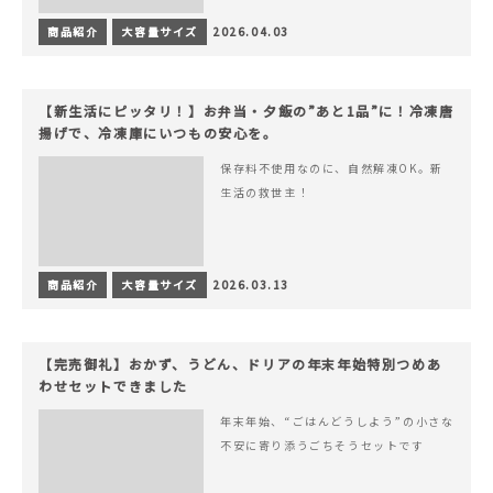
商品紹介
大容量サイズ
2026.04.03
【新生活にピッタリ！】お弁当・夕飯の”あと1品”に！冷凍唐
揚げで、冷凍庫にいつもの安心を。
保存料不使用なのに、自然解凍OK。新
生活の救世主！
商品紹介
大容量サイズ
2026.03.13
【完売御礼】おかず、うどん、ドリアの年末年始特別つめあ
わせセットできました
年末年始、“ごはんどうしよう”の小さな
不安に寄り添うごちそうセットです