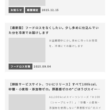
お知らせ
期間限定
2025.12.15
【最新版】フードロスをなくしたい。少し多めに仕込んでい
た分を冷凍でお届けします
お盆期間中に少し多めに作ったお惣菜
を、冷凍にてお届けします
フードロス対策
2025.09.04
【姉妹サービスサイト、ついにリリース】すべて100kcal、
砂糖・小麦粉・添加物ゼロ。罪悪感ゼロの“ごほうびスイー
ツ”『#100（シャープ100）』
ALL100kcalスイーツシリーズ「♯100
（シャープヒャク）」！砂糖・小麦粉・
添加物を使用しない“罪悪感ゼロ”のスイ