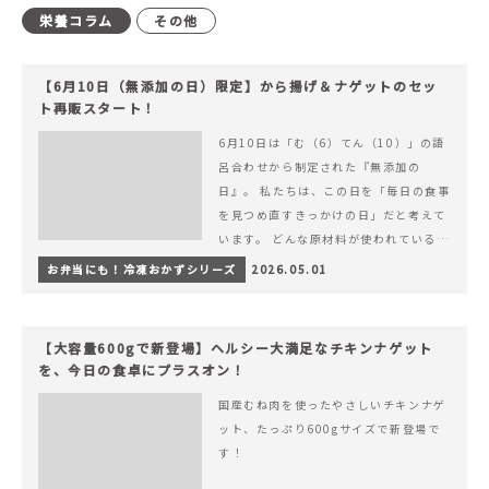
栄養コラム
その他
【6月10日（無添加の日）限定】から揚げ＆ナゲットのセッ
ト再販スタート！
6月10日は「む（6）てん（10）」の語
呂合わせから制定された『無添加の
日』。 私たちは、この日を「毎日の食事
を見つめ直すきっかけの日」だと考えて
います。 どんな原材料が使われているの
か。 どのようにつくられているのか。&
お弁当にも！冷凍おかずシリーズ
2026.05.01
hellip; 続きを読む 【6月10日（無添加
の日）限定】から揚げ＆ナゲットのセッ
ト再販スタート！
【大容量600gで新登場】ヘルシー大満足なチキンナゲット
を、今日の食卓にプラスオン！
国産むね肉を使ったやさしいチキンナゲ
ット、たっぷり600gサイズで新登場で
す！