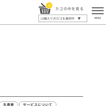
0
カゴの中を見る
MENU
10
個入りのカゴを選択中 ▼
5個入り
7個入り
10個入り
最大5%OFF
14個入り
最大8%OFF
20個入り
最大12%OFF
生産者
サービスについて