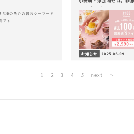
小麦粉・添加物ゼロ。罪悪
ャープ100）』
！3種の魚介の贅沢シーフード
場です
お知らせ
2025.06.09
1
2
3
4
5
›