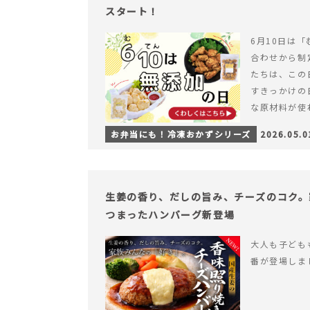
スタート！
6月10日は「
合わせから制
たちは、この
すきっかけの
な原材料が使
つくられている
お弁当にも！冷凍おかずシリーズ
2026.05.0
【6月10日
＆ナゲットの
生姜の香り、だしの旨み、チーズのコク。
つまったハンバーグ新登場
大人も子ども
番が登場しま