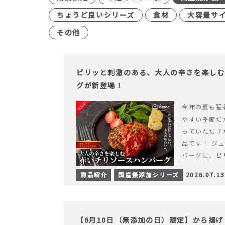
ちょうど良いシリーズ
食材
大容量サ
その他
ピリッと刺激のある、大人の辛さを楽し
グが新登場！
今年の夏も猛
やすい季節だ
っていただき
品です！ ジ
バーグに、ピ
みが楽しめる特
商品紹介
国産無添加シリーズ
2026.07.13
を読む ピリ
楽しむ赤いチ
場！
【6月10日（無添加の日）限定】から揚