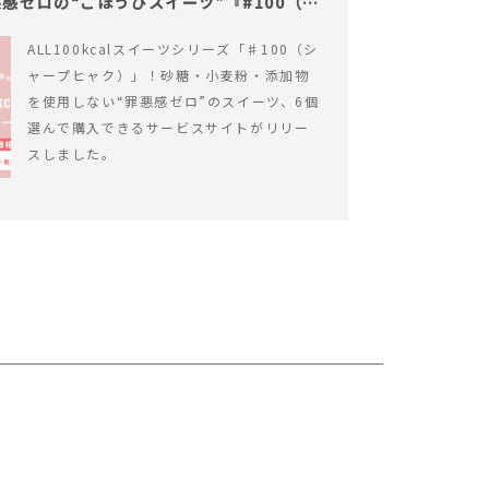
感ゼロの“ごほうびスイーツ”『#100（シ
ALL100kcalスイーツシリーズ「♯100（シ
ャープヒャク）」！砂糖・小麦粉・添加物
を使用しない“罪悪感ゼロ”のスイーツ、6個
選んで購入できるサービスサイトがリリー
スしました。