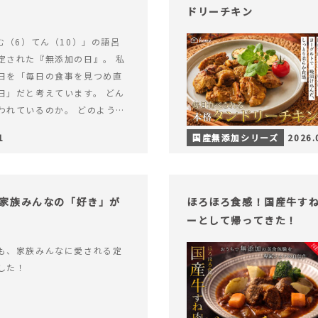
ドリーチキン
む（6）てん（10）」の語呂
定された『無添加の日』。 私
日を「毎日の食事を見つめ直
日」だと考えています。 どん
われているのか。 どのように
のか。&hellip; 続きを読む
1
国産無添加シリーズ
2026.
（無添加の日）限定】から揚げ
セット再販スタート！
家族みんなの「好き」が
ほろほろ食感！国産牛す
ーとして帰ってきた！
も、家族みんなに愛される定
した！