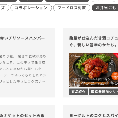
イズ
コラボレーション
フードロス対策
お弁当にも
む赤いチリソースハンバー
麹屋が仕込んだ甘酒コチ
ぐ、新しい旨辛のかたち
暑の予報。 暑さで食欲が落ち
からこそ、この辛さで乗り切
たいとの思いから誕生した一
ューシーでふっくらとしたハン
リッとした辛さとコク深い旨
製チリソース&hellip; 続き
商品紹介
国産無添加シリ
ッと刺激のある、大人の辛さを
リソースハンバーグが新登
げ＆ナゲットのセット再販
ヨーグルトのコクとスパ