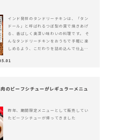
インド発祥のタンドリーチキンは、「タン
ドール」と呼ばれるつぼ型の窯で焼きあげ
る、香ばしく奥深い味わいの料理です。 そ
んなタンドリーチキンをおうちで手軽に楽
しめるよう、こだわりを詰め込んで仕上げ
ました。 様々なシーンでお召&hellip; 続き
05.01
を読む ヨーグルトのコクとスパイスの香り
が広がる、やみつきの本格タンドリーチキ
ン
ね肉のビーフシチューがレギュラーメニュ
昨年、期間限定メニューとして販売してい
たビーフシチューが帰ってきました