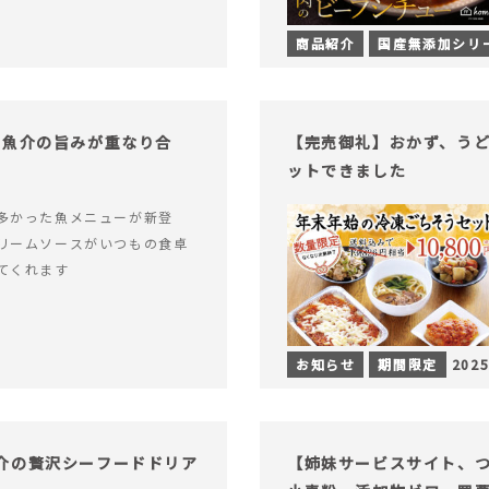
商品紹介
国産無添加シリ
！魚介の旨みが重なり合
【完売御礼】おかず、う
ットできました
多かった魚メニューが新登
リームソースがいつもの食卓
てくれます
お知らせ
期間限定
2025
介の贅沢シーフードドリア
【姉妹サービスサイト、つい