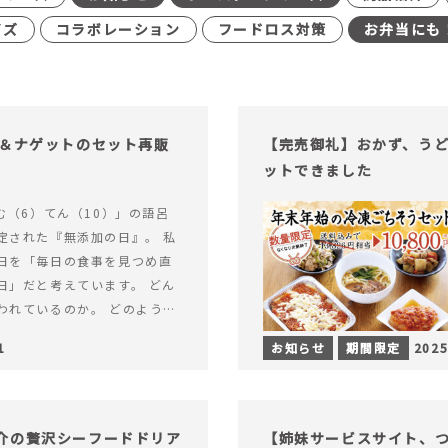
イズ
コラボレーション
フードロス対策
お弁当にも
げ＆ナゲットのセット再販
【完売御礼】おかず、う
ットできました
む（6）てん（10）」の語呂
定された『無添加の日』。 私
日を「毎日の食事を見つめ直
日」だと考えています。 どん
われているのか。 どのように
のか。&hellip; 続きを読む
1
お知らせ
期間限定
2025
（無添加の日）限定】から揚げ
セット再販スタート！
介の贅沢シーフードドリア
【姉妹サービスサイト、つい