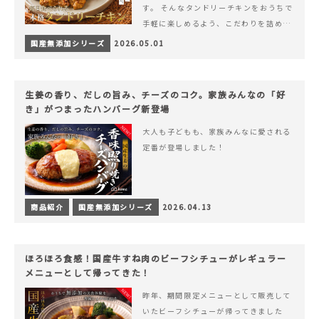
す。 そんなタンドリーチキンをおうちで
手軽に楽しめるよう、こだわりを詰め込
んで仕上げました。 様々なシーンでお召
国産無添加シリーズ
2026.05.01
&hellip; 続きを読む ヨーグルトのコク
とスパイスの香りが広がる、やみつきの
本格タンドリーチキン
生姜の香り、だしの旨み、チーズのコク。家族みんなの「好
き」がつまったハンバーグ新登場
大人も子どもも、家族みんなに愛される
定番が登場しました！
商品紹介
国産無添加シリーズ
2026.04.13
ほろほろ食感！国産牛すね肉のビーフシチューがレギュラー
メニューとして帰ってきた！
昨年、期間限定メニューとして販売して
いたビーフシチューが帰ってきました