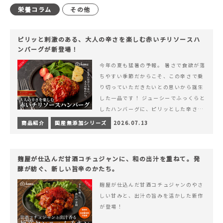
栄養コラム
その他
ピリッと刺激のある、大人の辛さを楽しむ赤いチリソースハ
ンバーグが新登場！
今年の夏も猛暑の予報。 暑さで食欲が落
ちやすい季節だからこそ、この辛さで乗
り切っていただきたいとの思いから誕生
した一品です！ ジューシーでふっくらと
したハンバーグに、ピリッとした辛さと
コク深い旨みが楽しめる特製チリソース
商品紹介
国産無添加シリーズ
2026.07.13
&hellip; 続きを読む ピリッと刺激のあ
る、大人の辛さを楽しむ赤いチリソース
ハンバーグが新登場！
麹屋が仕込んだ甘酒コチュジャンに、和の出汁を重ねて。発
酵が紡ぐ、新しい旨辛のかたち。
麹屋が仕込んだ甘酒コチュジャンのやさ
しい甘みと、出汁の旨みを活かした新作
が登場！