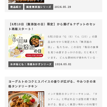
商品紹介
国産無添加シリーズ
2026.05.29
【6月10日（無添加の日）限定】から揚げ＆ナゲットのセッ
ト再販スタート！
6月10日は「む（6）てん（10）」の語
呂合わせから制定された『無添加の
日』。 私たちは、この日を「毎日の食事
を見つめ直すきっかけの日」だと考えて
います。 どんな原材料が使われているの
か。 どのようにつくられているのか。&
お弁当にも！冷凍おかずシリーズ
2026.05.01
hellip; 続きを読む 【6月10日（無添加
の日）限定】から揚げ＆ナゲットのセッ
ト再販スタート！
ヨーグルトのコクとスパイスの香りが広がる、やみつきの本
格タンドリーチキン
インド発祥のタンドリーチキンは、「タ
ンドール」と呼ばれるつぼ型の窯で焼き
あげる、香ばしく奥深い味わいの料理で