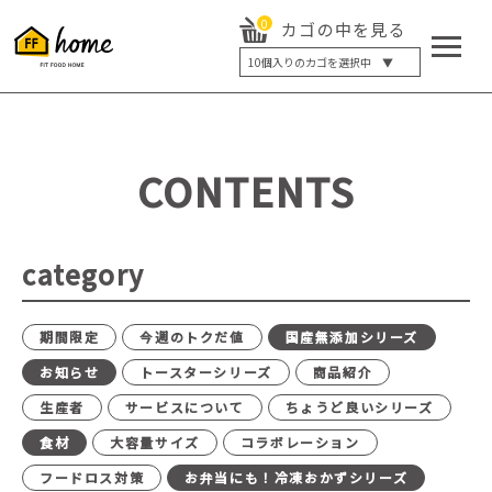
0
カゴの中を見る
10
個入りのカゴを選択中 ▼
5個入り
7個入り
10個入り
最大5%OFF
14個入り
最大8%OFF
CONTENTS
20個入り
最大12%OFF
category
期間限定
今週のトクだ値
国産無添加シリーズ
お知らせ
トースターシリーズ
商品紹介
生産者
サービスについて
ちょうど良いシリーズ
食材
大容量サイズ
コラボレーション
フードロス対策
お弁当にも！冷凍おかずシリーズ