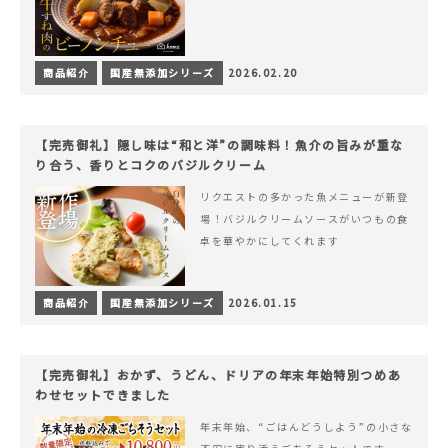
商品紹介
国産無添加シリーズ
2026.02.20
【完売御礼】隠し味は“和と洋”の調味料！魚介の旨みが重な
り合う、香りとコクのバジルクリーム
リクエストの多かった魚メニューが新登
場！バジルクリームソースがいつもの食
卓を華やかにしてくれます
商品紹介
国産無添加シリーズ
2026.01.15
【完売御礼】おかず、うどん、ドリアの年末年始特別つめあ
わせセットできました
年末年始、“ごはんどうしよう”の小さな