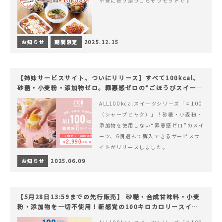
不安に寄り添うごちそうセットです
お知らせ
期間限定
2025.12.15
【姉妹サービスサイト、ついにリリース】すべて100kcal、
砂糖・小麦粉・添加物ゼロ。罪悪感ゼロの“ごほうびスイー
ツ”『#100（シャープ100）』
ALL100kcalスイーツシリーズ「♯100
（シャープヒャク）」！砂糖・小麦粉・
添加物を使用しない“罪悪感ゼロ”のスイ
ーツ、6個選んで購入できるサービスサ
イトがリリースしました。
お知らせ
2025.06.09
【5月28日13:59までの先行販売】 砂糖・合成甘味料・小麦
粉・添加物を一切不使用！新感覚の100キロカロリースイー
ツでヘルシーライフを。