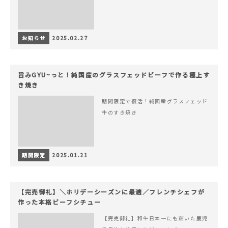
お知らせ
2025.02.27
旨みGYU~っと！純国産のグラスフェッドビーフで作る極上す
き焼き
期間限定で復活！純国産グラスフェッド
牛のすき焼き
期間限定
2025.01.21
【完売御礼】＼ホリデーシーズンに最適／フレンチシェフが
作った本格ビーフシチュー
【完売御礼】和牛日本一にも輝いた鹿児