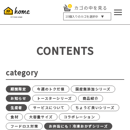
0
カゴの中を見る
10
個入りのカゴを選択中 ▼
5個入り
7個入り
10個入り
最大5%OFF
14個入り
最大8%OFF
CONTENTS
20個入り
最大12%OFF
category
期間限定
今週のトクだ値
国産無添加シリーズ
お知らせ
トースターシリーズ
商品紹介
生産者
サービスについて
ちょうど良いシリーズ
食材
大容量サイズ
コラボレーション
フードロス対策
お弁当にも！冷凍おかずシリーズ