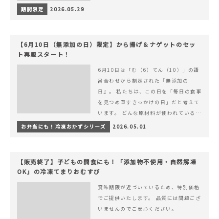
期間限定
2026.05.29
【6月10日（無添加の日）限定】から揚げ＆ナゲットのセッ
ト再販スタート！
6月10日は「む（6）てん（10）」の語
呂合わせから制定された『無添加の
日』。 私たちは、この日を「毎日の食事
を見つめ直すきっかけの日」だと考えて
います。 どんな原材料が使われているの
か。 どのようにつくられているのか。&
お弁当にも！冷凍おかずシリーズ
2026.05.01
hellip; 続きを読む 【6月10日（無添加
の日）限定】から揚げ＆ナゲットのセッ
ト再販スタート！
【販売終了】子どもの間食にも！「添加物不使用・自然解凍
OK」の冷凍てまりおむすび
賞味期限が近づいているため、特別価格
でご提供いたします。 品質には問題ござ
いませんのでご安心ください。