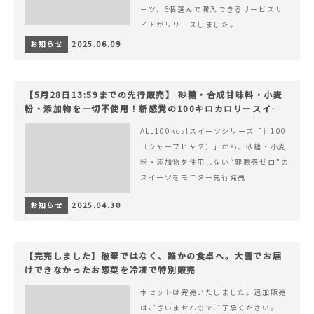
ーツ、6個選んで購入できるサービスサ
イトがリリースしました。
お知らせ
2025.06.09
【5月28日13:59までの先行販売】 砂糖・合成甘味料・小麦
粉・添加物を一切不使用！新感覚の100キロカロリースイー
ツでヘルシーライフを。
ALL100kcalスイーツシリーズ「♯100
（シャープヒャク）」から、砂糖・小麦
粉・添加物を使用しない“罪悪感ゼロ”の
スイーツをモニター先行発売！
お知らせ
2025.04.30
【完売しました】破棄ではなく、誰かの食卓へ。大雪でお届
けできなかったお惣菜を冷凍で特別販売
本セットは完売いたしました。追加販売
はございませんのでご了承ください。