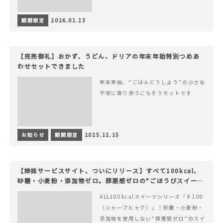
期間限定
2026.01.13
【完売御礼】おかず、うどん、ドリアの年末年始特別つめあ
わせセットできました
年末年始、“ごはんどうしよう”の小さな
不安に寄り添うごちそうセットです
お知らせ
期間限定
2025.12.15
【姉妹サービスサイト、ついにリリース】すべて100kcal、
砂糖・小麦粉・添加物ゼロ。罪悪感ゼロの“ごほうびスイー
ツ”『#100（シャープ100）』
ALL100kcalスイーツシリーズ「♯100
（シャープヒャク）」！砂糖・小麦粉・
添加物を使用しない“罪悪感ゼロ”のスイ