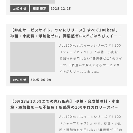
お知らせ
期間限定
2025.12.15
【姉妹サービスサイト、ついにリリース】すべて100kcal、
砂糖・小麦粉・添加物ゼロ。罪悪感ゼロの“ごほうびスイー
ツ”『#100（シャープ100）』
ALL100kcalスイーツシリーズ「♯100
（シャープヒャク）」！砂糖・小麦粉・
添加物を使用しない“罪悪感ゼロ”のスイ
ーツ、6個選んで購入できるサービスサ
イトがリリースしました。
お知らせ
2025.06.09
【5月28日13:59までの先行販売】 砂糖・合成甘味料・小麦
粉・添加物を一切不使用！新感覚の100キロカロリースイー
ツでヘルシーライフを。
ALL100kcalスイーツシリーズ「♯100
（シャープヒャク）」から、砂糖・小麦
粉・添加物を使用しない“罪悪感ゼロ”の