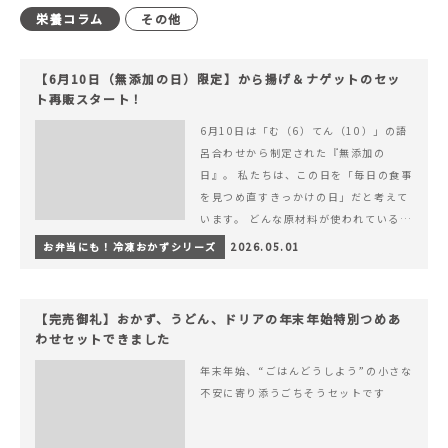
栄養コラム
その他
【6月10日（無添加の日）限定】から揚げ＆ナゲットのセッ
ト再販スタート！
6月10日は「む（6）てん（10）」の語
呂合わせから制定された『無添加の
日』。 私たちは、この日を「毎日の食事
を見つめ直すきっかけの日」だと考えて
います。 どんな原材料が使われているの
か。 どのようにつくられているのか。&
お弁当にも！冷凍おかずシリーズ
2026.05.01
hellip; 続きを読む 【6月10日（無添加
の日）限定】から揚げ＆ナゲットのセッ
ト再販スタート！
【完売御礼】おかず、うどん、ドリアの年末年始特別つめあ
わせセットできました
年末年始、“ごはんどうしよう”の小さな
不安に寄り添うごちそうセットです