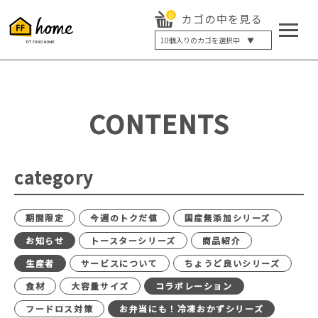
0
カゴの中を見る
10
個入りのカゴを選択中 ▼
5個入り
7個入り
10個入り
最大5%OFF
14個入り
最大8%OFF
CONTENTS
20個入り
最大12%OFF
category
期間限定
今週のトクだ値
国産無添加シリーズ
お知らせ
トースターシリーズ
商品紹介
生産者
サービスについて
ちょうど良いシリーズ
食材
大容量サイズ
コラボレーション
フードロス対策
お弁当にも！冷凍おかずシリーズ