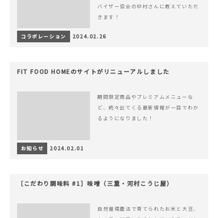
バイザー協会の中村さんに教えていただ
きます！
コラボレーション
2024.02.26
FIT FOOD HOMEのサイトがリニューアルしました
期間限定商品やプレミアムメニューな
ど、続々出てくる最新情報が一目でわか
るようになりました！
お知らせ
2024.02.01
［こだわり調味料 #1］味噌（三重・河村こうじ屋）
自然循環農法で育てられたお米と大豆、