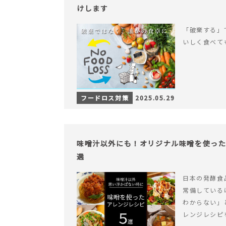
けします
「破棄する」
いしく食べて
フードロス対策
2025.05.29
味噌汁以外にも！オリジナル味噌を使った
選
日本の発酵食
常備している
わからない」
レンジレシピ