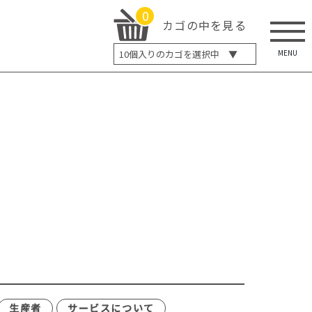
0
カゴの中を見る
MENU
10
個入りのカゴを選択中 ▼
5個入り
7個入り
10個入り
最大5%OFF
14個入り
最大8%OFF
20個入り
最大12%OFF
生産者
サービスについて