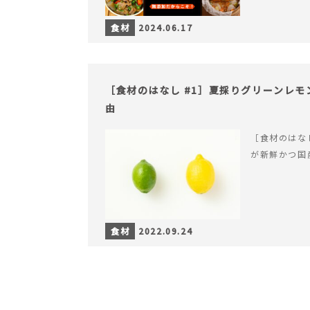
食材
2024.06.17
［食材のはなし #1］夏採りグリーンレ
由
［食材のはな
が新鮮かつ国
食材
2022.09.24