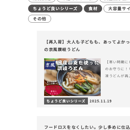
ちょうど良いシリーズ
食材
大容量サ
その他
【再入荷】大人も子どもも、あってよか
の京風讃岐うどん
【寒い時期に
のお守りに！
凍うどんが再
ちょうど良いシリーズ
2025.11.19
フードロスをなくしたい。少し多めに仕