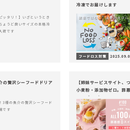
冷凍でお届けします
ピッタリ！】いざというとき
ちょうど良いサイズの本格冷
入荷です
フードロス対策
2025.09.
介の贅沢シーフードドリア
【姉妹サービスサイト、つい
小麦粉・添加物ゼロ。罪悪
ャープ100）』
！3種の魚介の贅沢シーフード
場です