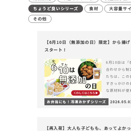
ちょうど良いシリーズ
食材
大容量サ
その他
【6月10日（無添加の日）限定】から揚
スタート！
6月10日は「
合わせから制
たちは、この
すきっかけの
な原材料が使
つくられている
お弁当にも！冷凍おかずシリーズ
2026.05.0
【6月10日
＆ナゲットの
【再入荷】大人も子どもも、あってよか