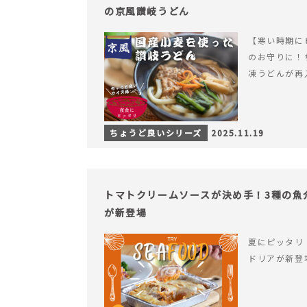
の京風讃岐うどん
【寒い時期に
のお守りに！
凍うどんが再
ちょうど良いシリーズ
2025.11.19
トマトクリームソースが決め手！3種の魚
が新登場
夏にピッタリ
ドリアが新登