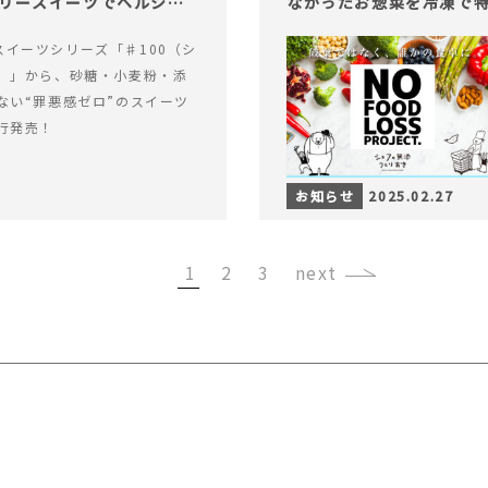
ロリースイーツでヘルシー
なかったお惣菜を冷凍で
alスイーツシリーズ「♯100（シ
）」から、砂糖・小麦粉・添
ない“罪悪感ゼロ”のスイーツ
行発売！
お知らせ
2025.02.27
1
2
3
›