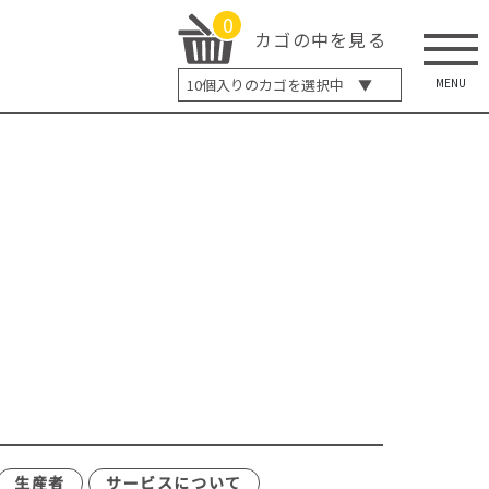
0
カゴの中を見る
MENU
10
個入りのカゴを選択中 ▼
5個入り
7個入り
10個入り
最大5%OFF
14個入り
最大8%OFF
20個入り
最大12%OFF
生産者
サービスについて