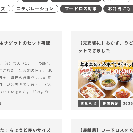
イズ
コラボレーション
フードロス対策
お弁当にも
げ＆ナゲットのセット再販
【完売御礼】おかず、う
ットできました
む（6）てん（10）」の語呂
定された『無添加の日』。 私
日を「毎日の食事を見つめ直
日」だと考えています。 どん
われているのか。 どのように
のか。&hellip; 続きを読む
1
お知らせ
期間限定
2025
（無添加の日）限定】から揚げ
セット再販スタート！
った！ちょうど良いサイズ
【最新版】フードロスを