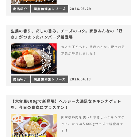
商品紹介
国産無添加シリーズ
2026.05.29
生姜の香り、だしの旨み、チーズのコク。家族みんなの「好
き」がつまったハンバーグ新登場
大人も子どもも、家族みんなに愛される
定番が登場しました！
商品紹介
国産無添加シリーズ
2026.04.13
【大容量600gで新登場】ヘルシー大満足なチキンナゲット
を、今日の食卓にプラスオン！
国産むね肉を使ったやさしいチキンナゲ
ット、たっぷり600gサイズで新登場で
す！