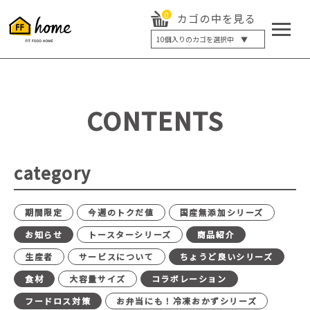
0
カゴの中を見る
10
個入りのカゴを選択中 ▼
5個入り
7個入り
10個入り
最大5%OFF
14個入り
最大8%OFF
CONTENTS
20個入り
最大12%OFF
category
期間限定
今週のトクだ値
国産無添加シリーズ
お知らせ
トースターシリーズ
商品紹介
生産者
サービスについて
ちょうど良いシリーズ
食材
大容量サイズ
コラボレーション
フードロス対策
お弁当にも！冷凍おかずシリーズ