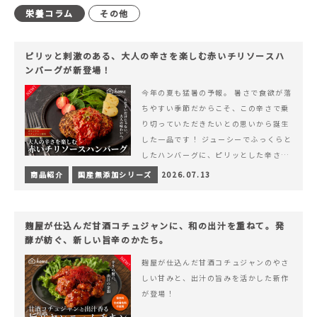
栄養コラム
その他
ピリッと刺激のある、大人の辛さを楽しむ赤いチリソースハ
ンバーグが新登場！
今年の夏も猛暑の予報。 暑さで食欲が落
ちやすい季節だからこそ、この辛さで乗
り切っていただきたいとの思いから誕生
した一品です！ ジューシーでふっくらと
したハンバーグに、ピリッとした辛さと
コク深い旨みが楽しめる特製チリソース
商品紹介
国産無添加シリーズ
2026.07.13
&hellip; 続きを読む ピリッと刺激のあ
る、大人の辛さを楽しむ赤いチリソース
ハンバーグが新登場！
麹屋が仕込んだ甘酒コチュジャンに、和の出汁を重ねて。発
酵が紡ぐ、新しい旨辛のかたち。
麹屋が仕込んだ甘酒コチュジャンのやさ
しい甘みと、出汁の旨みを活かした新作
が登場！