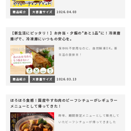
商品紹介
大容量サイズ
2026.04.03
【新生活にピッタリ！】お弁当・夕飯の”あと1品”に！冷凍唐
揚げで、冷凍庫にいつもの安心を。
保存料不使用なのに、自然解凍OK。新
生活の救世主！
商品紹介
大容量サイズ
2026.03.13
ほろほろ食感！国産牛すね肉のビーフシチューがレギュラー
メニューとして帰ってきた！
昨年、期間限定メニューとして販売して
いたビーフシチューが帰ってきました