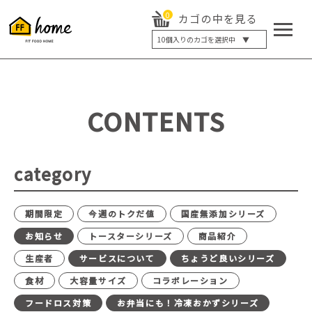
0
カゴの中を見る
10
個入りのカゴを選択中 ▼
5個入り
7個入り
10個入り
最大5%OFF
14個入り
最大8%OFF
CONTENTS
20個入り
最大12%OFF
category
期間限定
今週のトクだ値
国産無添加シリーズ
お知らせ
トースターシリーズ
商品紹介
生産者
サービスについて
ちょうど良いシリーズ
食材
大容量サイズ
コラボレーション
フードロス対策
お弁当にも！冷凍おかずシリーズ