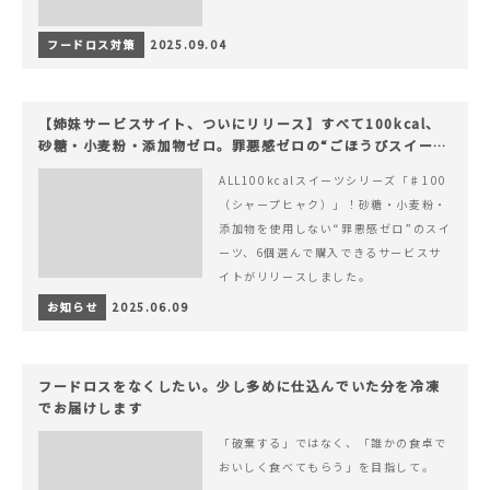
フードロス対策
2025.09.04
【姉妹サービスサイト、ついにリリース】すべて100kcal、
砂糖・小麦粉・添加物ゼロ。罪悪感ゼロの“ごほうびスイー
ツ”『#100（シャープ100）』
ALL100kcalスイーツシリーズ「♯100
（シャープヒャク）」！砂糖・小麦粉・
添加物を使用しない“罪悪感ゼロ”のスイ
ーツ、6個選んで購入できるサービスサ
イトがリリースしました。
お知らせ
2025.06.09
フードロスをなくしたい。少し多めに仕込んでいた分を冷凍
でお届けします
「破棄する」ではなく、「誰かの食卓で
おいしく食べてもらう」を目指して。