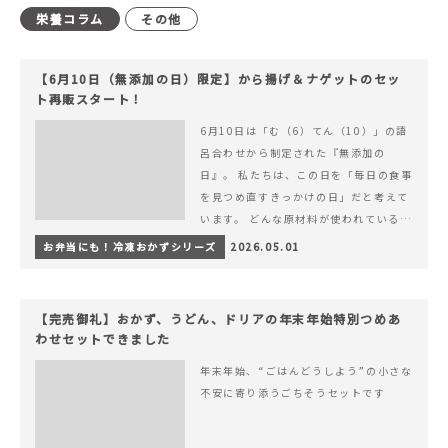
栄養コラム
その他
【6月10日（無添加の日）限定】から揚げ＆ナゲットのセッ
ト再販スタート！
6月10日は「む（6）てん（10）」の語
呂合わせから制定された『無添加の
日』。 私たちは、この日を「毎日の食事
を見つめ直すきっかけの日」だと考えて
います。 どんな原材料が使われているの
か。 どのようにつくられているのか。&
お弁当にも！冷凍おかずシリーズ
2026.05.01
hellip; 続きを読む 【6月10日（無添加
の日）限定】から揚げ＆ナゲットのセッ
ト再販スタート！
【完売御礼】おかず、うどん、ドリアの年末年始特別つめあ
わせセットできました
年末年始、“ごはんどうしよう”の小さな
不安に寄り添うごちそうセットです