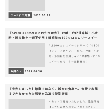
フードロス対策
2025.05.29
【5月28日13:59までの先行販売】 砂糖・合成甘味料・小麦
粉・添加物を一切不使用！新感覚の100キロカロリースイー
ツでヘルシーライフを。
ALL100kcalスイーツシリーズ「♯100
（シャープヒャク）」から、砂糖・小麦
粉・添加物を使用しない“罪悪感ゼロ”の
スイーツをモニター先行発売！
お知らせ
2025.04.30
【完売しました】破棄ではなく、誰かの食卓へ。大雪でお届
けできなかったお惣菜を冷凍で特別販売
本セットは完売いたしました。追加販売
はございませんのでご了承ください。