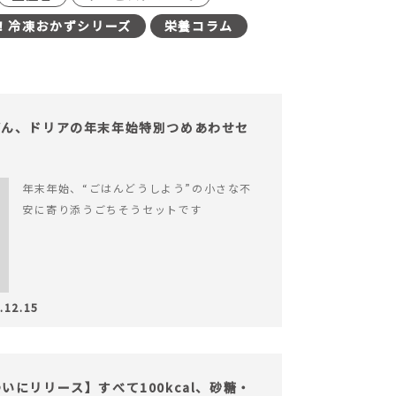
！冷凍おかずシリーズ
栄養コラム
どん、ドリアの年末年始特別つめあわせセ
年末年始、“ごはんどうしよう”の小さな不
安に寄り添うごちそうセットです
.12.15
にリリース】すべて100kcal、砂糖・