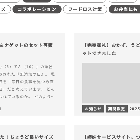
イズ
コラボレーション
フードロス対策
お弁当にも
げ＆ナゲットのセット再販
【完売御礼】おかず、う
ットできました
む（6）てん（10）」の語呂
定された『無添加の日』。 私
日を「毎日の食事を見つめ直
日」だと考えています。 どん
われているのか。 どのように
のか。&hellip; 続きを読む
1
お知らせ
期間限定
2025
（無添加の日）限定】から揚げ
セット再販スタート！
った！ちょうど良いサイズ
【姉妹サービスサイト、つい