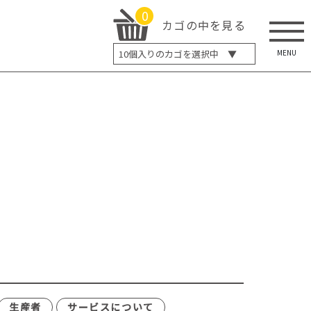
0
カゴの中を見る
MENU
10
個入りのカゴを選択中 ▼
5個入り
7個入り
10個入り
最大5%OFF
14個入り
最大8%OFF
20個入り
最大12%OFF
生産者
サービスについて