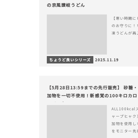
の京風讃岐うどん
【寒い時期に
のお守りに！
凍うどんが再
ちょうど良いシリーズ
2025.11.19
【5月28日13:59までの先行販売】 砂
加物を一切不使用！新感覚の100キロカ
ライフを。
ALL100kc
ャープヒャク
加物を使用し
をモニター先