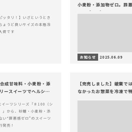
小麦粉・添加物ゼロ。罪悪
ャープ100）』
ピッタリ！】いざというとき
ちょうど良いサイズの本格冷
入荷です
お知らせ
2025.06.09
糖・合成甘味料・小麦粉・添
【完売しました】破棄で
ロリースイーツでヘルシー
なかったお惣菜を冷凍で
alスイーツシリーズ「♯100（シ
）」から、砂糖・小麦粉・添
ない“罪悪感ゼロ”のスイーツ
行発売！