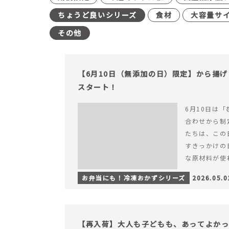
ちょうど良いシリーズ
食材
大容量サ
その他
【6月10日（無添加の日）限定】から揚
スタート！
6月10日は「
合わせから制
たちは、この
すきっかけの
な原材料が使
つくられている
お弁当にも！冷凍おかずシリーズ
2026.05.0
【6月10日
＆ナゲットの
【再入荷】大人も子どもも、あってよか