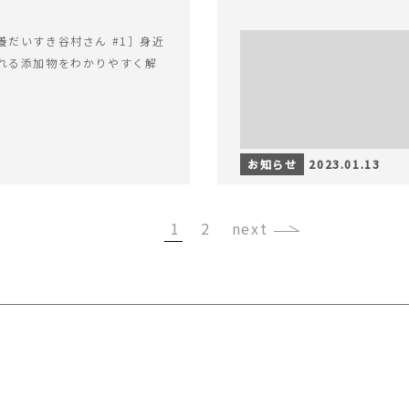
養だいすき谷村さん #1］身近
れる添加物をわかりやすく解
お知らせ
2023.01.13
1
2
›