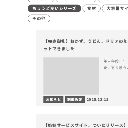
ちょうど良いシリーズ
食材
大容量サ
その他
【完売御礼】おかず、うどん、ドリアの年
ットできました
年末年始、“
安に寄り添う
お知らせ
期間限定
2025.12.15
【姉妹サービスサイト、ついにリリース】す