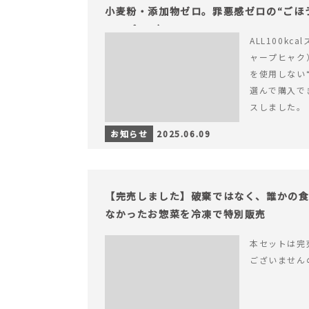
小麦粉・添加物ゼロ。罪悪感ゼロの“ごほう
ャープ100）』
ALL100kc
ャープヒャク
を使用しない
選んで購入で
スしました。
お知らせ
2025.06.09
【完売しました】破棄ではなく、誰かの
なかったお惣菜を冷凍で特別販売
本セットは完
ございません