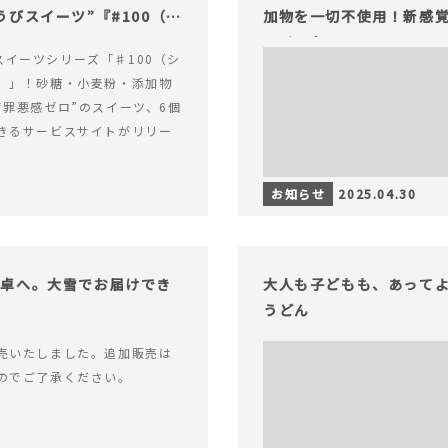
びスイーツ”『#100（シ
加物を一切不使用！新感覚
ライフを。
alスイーツシリーズ「♯100（シ
）」！砂糖・小麦粉・添加物
“罪悪感ゼロ”のスイーツ、6個
きるサービスサイトがリリー
お知らせ
2025.04.30
食卓へ。大雪でお届けでき
大人も子どもも、あって
うどん
売いたしました。追加販売は
のでご了承ください。