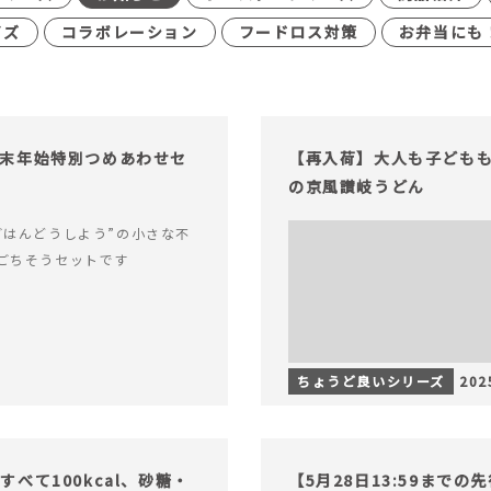
イズ
コラボレーション
フードロス対策
お弁当にも
末年始特別つめあわせセ
【再入荷】大人も子ども
の京風讃岐うどん
ごはんどうしよう”の小さな不
ごちそうセットです
ちょうど良いシリーズ
202
べて100kcal、砂糖・
【5月28日13:59まで