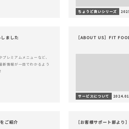
ちょうど良いシリーズ
202
アルしました
［ABOUT US］FIT FO
やプレミアムメニューなど、
最新情報が一目でわかるよう
！
サービスについて
2024.01
物をご紹介
［お客様サポート部より］F