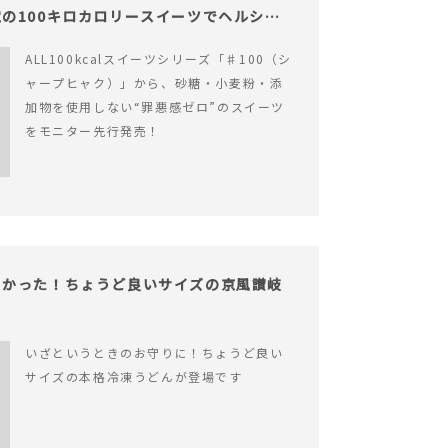
の100キロカロリースイーツでヘルシー
ALL100kcalスイーツシリーズ「♯100（シ
ャープヒャク）」から、砂糖・小麦粉・添
加物を使用しない“罪悪感ゼロ”のスイーツ
をモニター先行発売！
よかった！ちょうど良いサイズの京風讃岐
いざというときのお守りに！ちょうど良い
サイズの本格冷凍うどんが登場です