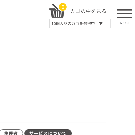
0
カゴの中を見る
MENU
10
個入りのカゴを選択中 ▼
5個入り
7個入り
10個入り
最大5%OFF
14個入り
最大8%OFF
20個入り
最大12%OFF
生産者
サービスについて