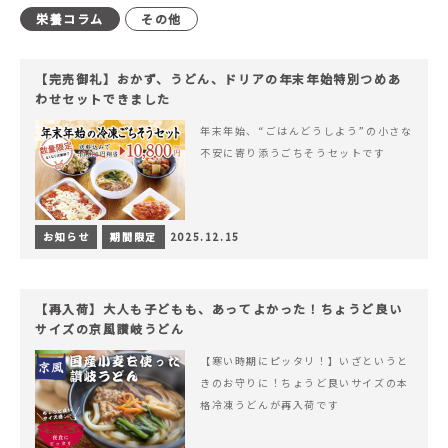
栄養コラム
その他
【完売御礼】おかず、うどん、ドリアの年末年始特別つめあ
わせセットできました
年末年始、“ごはんどうしよう”の小さな
不安に寄り添うごちそうセットです
お知らせ
期間限定
2025.12.15
【再入荷】大人も子どもも、あってよかった！ちょうど良い
サイズの京風讃岐うどん
【寒い時期にピッタリ！】いざというと
きのお守りに！ちょうど良いサイズの本
格冷凍うどんが再入荷です