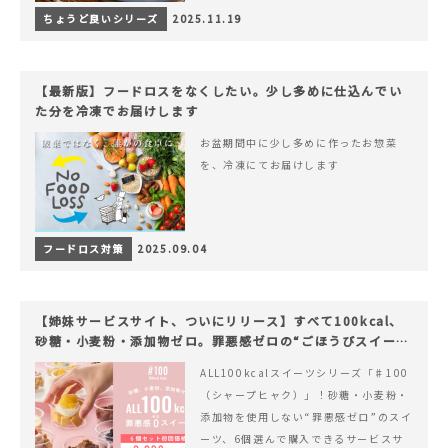
ちょうど良いシリーズ
2025.11.19
【最新版】フードロスをなくしたい。少し多めに仕込んでい
た分を冷凍でお届けします
お盆期間中に少し多めに作ったお惣菜
を、冷凍にてお届けします
フードロス対策
2025.09.04
【姉妹サービスサイト、ついにリリース】すべて100kcal、
砂糖・小麦粉・添加物ゼロ。罪悪感ゼロの“ごほうびスイー
ツ”『#100（シャープ100）』
ALL100kcalスイーツシリーズ「♯100
（シャープヒャク）」！砂糖・小麦粉・
添加物を使用しない“罪悪感ゼロ”のスイ
ーツ、6個選んで購入できるサービスサ