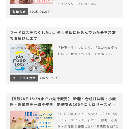
イトがリリースしました。
お知らせ
2025.06.09
フードロスをなくしたい。少し多めに仕込んでいた分を冷凍
でお届けします
「破棄する」ではなく、「誰かの食卓で
おいしく食べてもらう」を目指して。
フードロス対策
2025.05.29
【5月28日13:59までの先行販売】 砂糖・合成甘味料・小麦
粉・添加物を一切不使用！新感覚の100キロカロリースイー
ツでヘルシーライフを。
ALL100kcalスイーツシリーズ「♯100
（シャープヒャク）」から、砂糖・小麦
粉・添加物を使用しない“罪悪感ゼロ”の