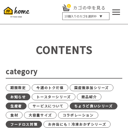
0
カゴの中を見る
10
個入りのカゴを選択中 ▼
5個入り
7個入り
10個入り
最大5%OFF
14個入り
最大8%OFF
CONTENTS
20個入り
最大12%OFF
category
期間限定
今週のトクだ値
国産無添加シリーズ
お知らせ
トースターシリーズ
商品紹介
生産者
サービスについて
ちょうど良いシリーズ
食材
大容量サイズ
コラボレーション
フードロス対策
お弁当にも！冷凍おかずシリーズ