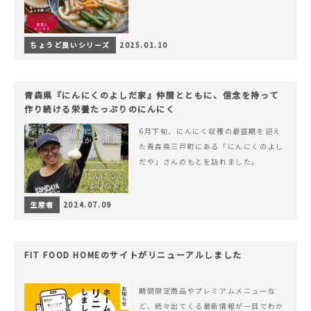
ちょうど良いシリーズ
2025.01.10
青森県『にんにくのよしだ家』仲間とともに、信念を持って
作り続ける栄養たっぷりのにんにく
6月下旬、にんにく収穫の最盛期を迎え
た青森県三戸町にある「にんにくのよし
だや」さんのもとを訪れました。
生産者
2024.07.09
FIT FOOD HOMEのサイトがリニューアルしました
期間限定商品やプレミアムメニューな
ど、続々出てくる最新情報が一目でわか