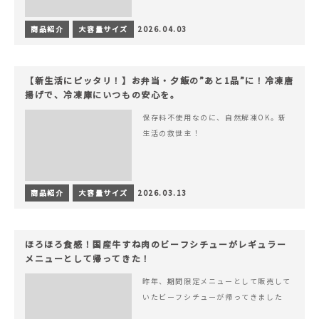
商品紹介
大容量サイズ
2026.04.03
【新生活にピッタリ！】お弁当・夕飯の”あと1品”に！冷凍唐
揚げで、冷凍庫にいつもの安心を。
保存料不使用なのに、自然解凍OK。新
生活の救世主！
商品紹介
大容量サイズ
2026.03.13
ほろほろ食感！国産牛すね肉のビーフシチューがレギュラー
メニューとして帰ってきた！
昨年、期間限定メニューとして販売して
いたビーフシチューが帰ってきました