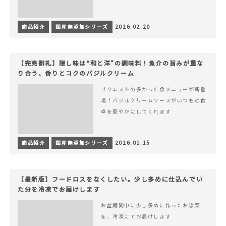
商品紹介
国産無添加シリーズ
2026.02.20
【完売御礼】隠し味は“和と洋”の調味料！魚介の旨みが重な
り合う、香りとコクのバジルクリーム
リクエストの多かった魚メニューが新登
場！バジルクリームソースがいつもの食
卓を華やかにしてくれます
商品紹介
国産無添加シリーズ
2026.01.15
【最新版】フードロスをなくしたい。少し多めに仕込んでい
た分を冷凍でお届けします
お盆期間中に少し多めに作ったお惣菜
を、冷凍にてお届けします