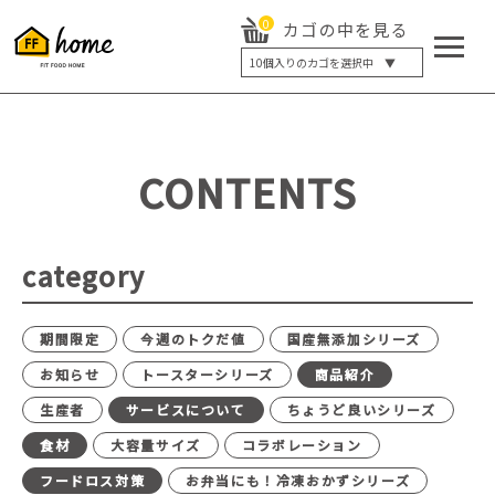
0
カゴの中を見る
10
個入りのカゴを選択中 ▼
5個入り
7個入り
10個入り
最大5%OFF
14個入り
最大8%OFF
CONTENTS
20個入り
最大12%OFF
category
期間限定
今週のトクだ値
国産無添加シリーズ
お知らせ
トースターシリーズ
商品紹介
生産者
サービスについて
ちょうど良いシリーズ
食材
大容量サイズ
コラボレーション
フードロス対策
お弁当にも！冷凍おかずシリーズ