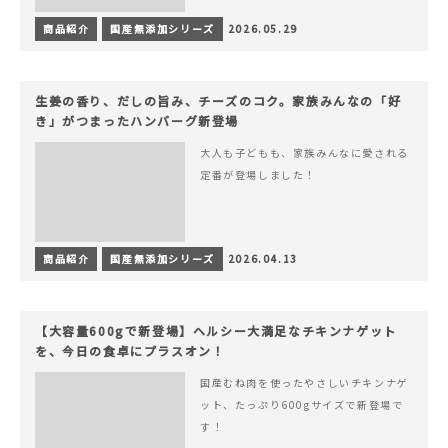
商品紹介
国産無添加シリーズ
2026.05.29
生姜の香り、だしの旨み、チーズのコク。家族みんなの「好
き」がつまったハンバーグ新登場
大人も子どもも、家族みんなに愛される
定番が登場しました！
商品紹介
国産無添加シリーズ
2026.04.13
【大容量600gで新登場】ヘルシー大満足なチキンナゲット
を、今日の食卓にプラスオン！
国産むね肉を使ったやさしいチキンナゲ
ット、たっぷり600gサイズで新登場で
す！