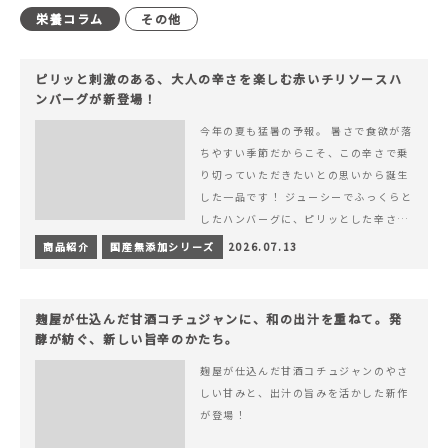
栄養コラム
その他
ピリッと刺激のある、大人の辛さを楽しむ赤いチリソースハ
ンバーグが新登場！
今年の夏も猛暑の予報。 暑さで食欲が落
ちやすい季節だからこそ、この辛さで乗
り切っていただきたいとの思いから誕生
した一品です！ ジューシーでふっくらと
したハンバーグに、ピリッとした辛さと
コク深い旨みが楽しめる特製チリソース
商品紹介
国産無添加シリーズ
2026.07.13
&hellip; 続きを読む ピリッと刺激のあ
る、大人の辛さを楽しむ赤いチリソース
ハンバーグが新登場！
麹屋が仕込んだ甘酒コチュジャンに、和の出汁を重ねて。発
酵が紡ぐ、新しい旨辛のかたち。
麹屋が仕込んだ甘酒コチュジャンのやさ
しい甘みと、出汁の旨みを活かした新作
が登場！