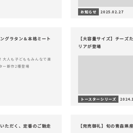
お知らせ
2025.02.27
キングラタン＆本格ミート
【大容量サイズ】チーズ
リアが登場
！大人も子どももみんなで楽
ター新作2種登場
トースターシリーズ
2024.
でいただく、定番のご馳走
【完売御礼】旬の青森県