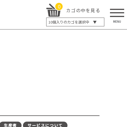
0
カゴの中を見る
MENU
10
個入りのカゴを選択中 ▼
5個入り
7個入り
10個入り
最大5%OFF
14個入り
最大8%OFF
20個入り
最大12%OFF
生産者
サービスについて