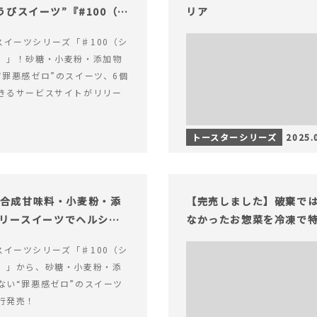
びスイーツ”『#100（シ
リア
alスイーツシリーズ「♯100（シ
）」！砂糖・小麦粉・添加物
“罪悪感ゼロ”のスイーツ、6個
きるサービスサイトがリリー
トースターシリーズ
2025.
糖・合成甘味料・小麦粉・添
【完売しました】破棄で
ロリースイーツでヘルシー
なかったお惣菜を冷凍で
alスイーツシリーズ「♯100（シ
）」から、砂糖・小麦粉・添
ない“罪悪感ゼロ”のスイーツ
行発売！