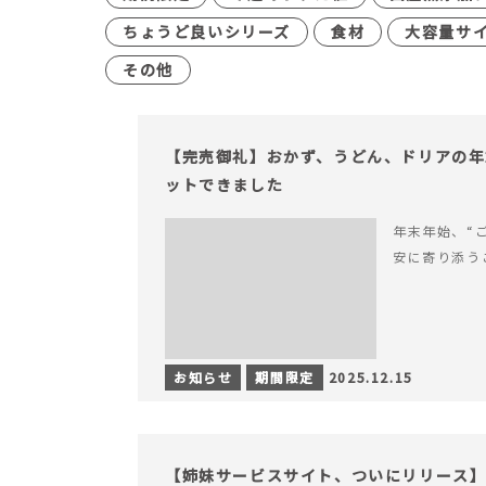
ちょうど良いシリーズ
食材
大容量サ
その他
【完売御礼】おかず、うどん、ドリアの年
ットできました
年末年始、“
安に寄り添う
お知らせ
期間限定
2025.12.15
【姉妹サービスサイト、ついにリリース】す