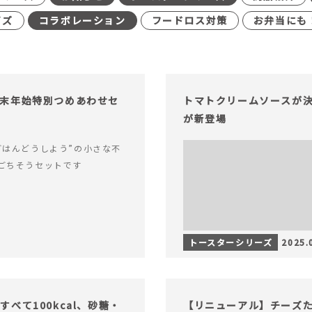
イズ
コラボレーション
フードロス対策
お弁当にも
末年始特別つめあわせセ
トマトクリームソースが決
が新登場
ごはんどうしよう”の小さな不
ごちそうセットです
トースターシリーズ
2025.
べて100kcal、砂糖・
【リニューアル】チーズ