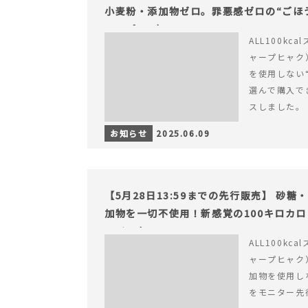
小麦粉・添加物ゼロ。罪悪感ゼロの“ごほう
ャープ100）』
ALL100kc
ャープヒャク
を使用しない
選んで購入で
スしました。
お知らせ
2025.06.09
【5月28日13:59までの先行販売】 砂
加物を一切不使用！新感覚の100キロカ
ライフを。
ALL100kc
ャープヒャク
加物を使用し
をモニター先