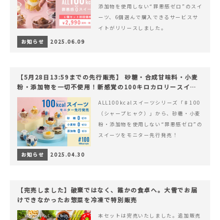
添加物を使用しない“罪悪感ゼロ”のスイ
ーツ、6個選んで購入できるサービスサ
イトがリリースしました。
お知らせ
2025.06.09
【5月28日13:59までの先行販売】 砂糖・合成甘味料・小麦
粉・添加物を一切不使用！新感覚の100キロカロリースイー
ツでヘルシーライフを。
ALL100kcalスイーツシリーズ「♯100
（シャープヒャク）」から、砂糖・小麦
粉・添加物を使用しない“罪悪感ゼロ”の
スイーツをモニター先行発売！
お知らせ
2025.04.30
【完売しました】破棄ではなく、誰かの食卓へ。大雪でお届
けできなかったお惣菜を冷凍で特別販売
本セットは完売いたしました。追加販売