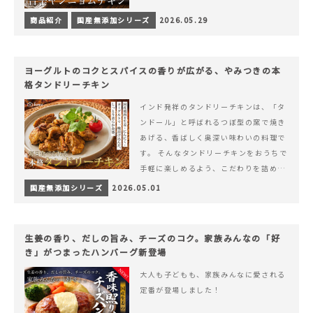
商品紹介
国産無添加シリーズ
2026.05.29
ヨーグルトのコクとスパイスの香りが広がる、やみつきの本
格タンドリーチキン
インド発祥のタンドリーチキンは、「タ
ンドール」と呼ばれるつぼ型の窯で焼き
あげる、香ばしく奥深い味わいの料理で
す。 そんなタンドリーチキンをおうちで
手軽に楽しめるよう、こだわりを詰め込
んで仕上げました。 様々なシーンでお召
国産無添加シリーズ
2026.05.01
&hellip; 続きを読む ヨーグルトのコク
とスパイスの香りが広がる、やみつきの
本格タンドリーチキン
生姜の香り、だしの旨み、チーズのコク。家族みんなの「好
き」がつまったハンバーグ新登場
大人も子どもも、家族みんなに愛される
定番が登場しました！