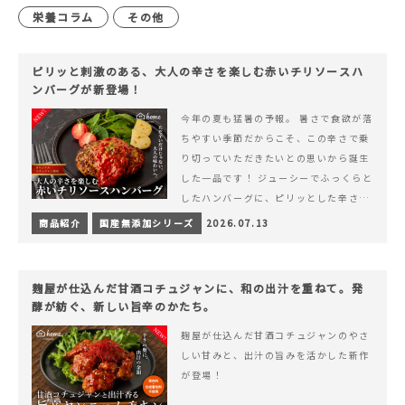
栄養コラム
その他
ピリッと刺激のある、大人の辛さを楽しむ赤いチリソースハ
ンバーグが新登場！
今年の夏も猛暑の予報。 暑さで食欲が落
ちやすい季節だからこそ、この辛さで乗
り切っていただきたいとの思いから誕生
した一品です！ ジューシーでふっくらと
したハンバーグに、ピリッとした辛さと
コク深い旨みが楽しめる特製チリソース
商品紹介
国産無添加シリーズ
2026.07.13
&hellip; 続きを読む ピリッと刺激のあ
る、大人の辛さを楽しむ赤いチリソース
ハンバーグが新登場！
麹屋が仕込んだ甘酒コチュジャンに、和の出汁を重ねて。発
酵が紡ぐ、新しい旨辛のかたち。
麹屋が仕込んだ甘酒コチュジャンのやさ
しい甘みと、出汁の旨みを活かした新作
が登場！