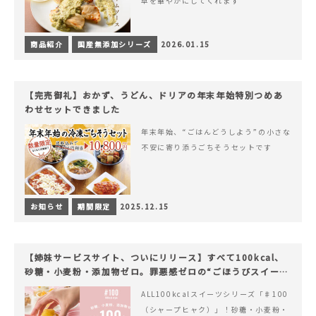
卓を華やかにしてくれます
商品紹介
国産無添加シリーズ
2026.01.15
【完売御礼】おかず、うどん、ドリアの年末年始特別つめあ
わせセットできました
年末年始、“ごはんどうしよう”の小さな
不安に寄り添うごちそうセットです
お知らせ
期間限定
2025.12.15
【姉妹サービスサイト、ついにリリース】すべて100kcal、
砂糖・小麦粉・添加物ゼロ。罪悪感ゼロの“ごほうびスイー
ツ”『#100（シャープ100）』
ALL100kcalスイーツシリーズ「♯100
（シャープヒャク）」！砂糖・小麦粉・