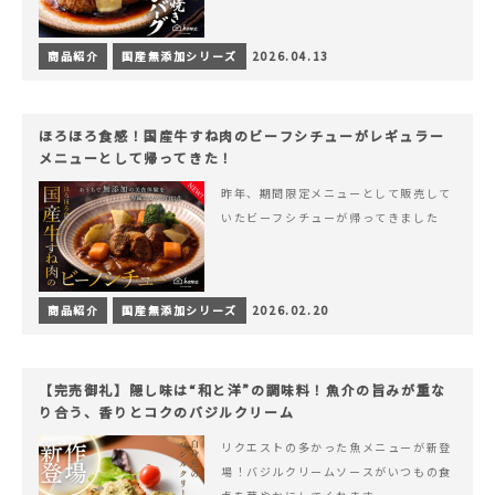
商品紹介
国産無添加シリーズ
2026.04.13
ほろほろ食感！国産牛すね肉のビーフシチューがレギュラー
メニューとして帰ってきた！
昨年、期間限定メニューとして販売して
いたビーフシチューが帰ってきました
商品紹介
国産無添加シリーズ
2026.02.20
【完売御礼】隠し味は“和と洋”の調味料！魚介の旨みが重な
り合う、香りとコクのバジルクリーム
リクエストの多かった魚メニューが新登
場！バジルクリームソースがいつもの食