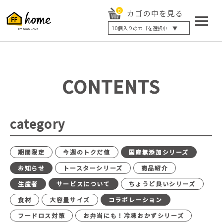
0
カゴの中を見る
10
個入りのカゴを選択中 ▼
5個入り
7個入り
10個入り
最大5%OFF
14個入り
最大8%OFF
CONTENTS
20個入り
最大12%OFF
category
期間限定
今週のトクだ値
国産無添加シリーズ
お知らせ
トースターシリーズ
商品紹介
生産者
サービスについて
ちょうど良いシリーズ
食材
大容量サイズ
コラボレーション
フードロス対策
お弁当にも！冷凍おかずシリーズ