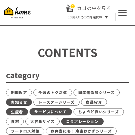
0
カゴの中を見る
10
個入りのカゴを選択中 ▼
5個入り
7個入り
10個入り
最大5%OFF
14個入り
最大8%OFF
CONTENTS
20個入り
最大12%OFF
category
期間限定
今週のトクだ値
国産無添加シリーズ
お知らせ
トースターシリーズ
商品紹介
生産者
サービスについて
ちょうど良いシリーズ
食材
大容量サイズ
コラボレーション
フードロス対策
お弁当にも！冷凍おかずシリーズ