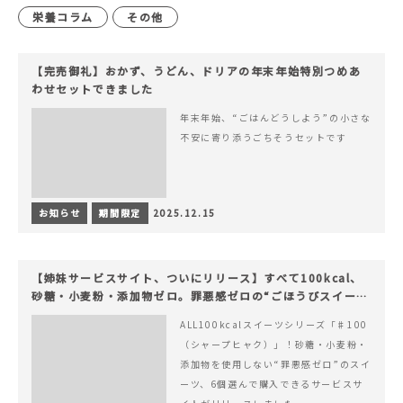
栄養コラム
その他
【完売御礼】おかず、うどん、ドリアの年末年始特別つめあ
わせセットできました
年末年始、“ごはんどうしよう”の小さな
不安に寄り添うごちそうセットです
お知らせ
期間限定
2025.12.15
【姉妹サービスサイト、ついにリリース】すべて100kcal、
砂糖・小麦粉・添加物ゼロ。罪悪感ゼロの“ごほうびスイー
ツ”『#100（シャープ100）』
ALL100kcalスイーツシリーズ「♯100
（シャープヒャク）」！砂糖・小麦粉・
添加物を使用しない“罪悪感ゼロ”のスイ
ーツ、6個選んで購入できるサービスサ