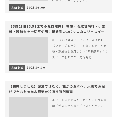
イトがリリースしました。
お知らせ
2025.06.09
【5月28日13:59までの先行販売】 砂糖・合成甘味料・小麦
粉・添加物を一切不使用！新感覚の100キロカロリースイー
ツでヘルシーライフを。
ALL100kcalスイーツシリーズ「♯100
（シャープヒャク）」から、砂糖・小麦
粉・添加物を使用しない“罪悪感ゼロ”の
スイーツをモニター先行発売！
お知らせ
2025.04.30
【完売しました】破棄ではなく、誰かの食卓へ。大雪でお届
けできなかったお惣菜を冷凍で特別販売
本セットは完売いたしました。追加販売
はございませんのでご了承ください。