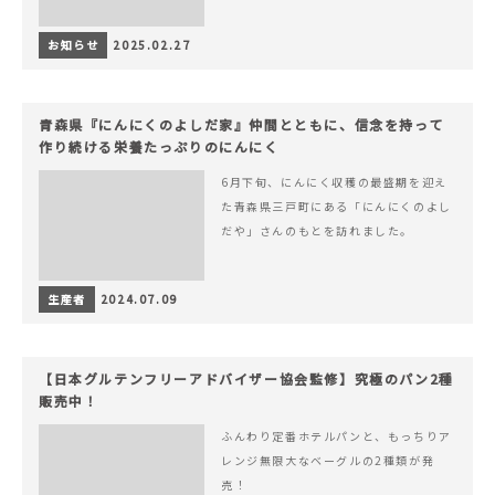
お知らせ
2025.02.27
青森県『にんにくのよしだ家』仲間とともに、信念を持って
作り続ける栄養たっぷりのにんにく
6月下旬、にんにく収穫の最盛期を迎え
た青森県三戸町にある「にんにくのよし
だや」さんのもとを訪れました。
生産者
2024.07.09
【日本グルテンフリーアドバイザー協会監修】究極のパン2種
販売中！
ふんわり定番ホテルパンと、もっちりア
レンジ無限大なベーグルの2種類が発
売！