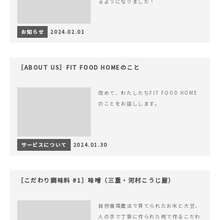
るようになりました！
お知らせ
2024.02.01
［ABOUT US］FIT FOOD HOMEのこと
改めて、わたしたちFIT FOOD HOME
のことをお話しします。
サービスについて
2024.01.30
［こだわり調味料 #1］味噌（三重・河村こうじ屋）
自然循環農法で育てられたお米と大豆、
人の手で丁寧に作られた糀で作るこだわ