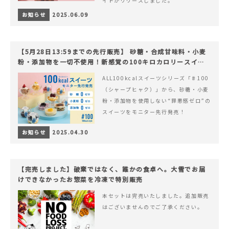
イトがリリースしました。
お知らせ
2025.06.09
【5月28日13:59までの先行販売】 砂糖・合成甘味料・小麦
粉・添加物を一切不使用！新感覚の100キロカロリースイー
ツでヘルシーライフを。
ALL100kcalスイーツシリーズ「♯100
（シャープヒャク）」から、砂糖・小麦
粉・添加物を使用しない“罪悪感ゼロ”の
スイーツをモニター先行発売！
お知らせ
2025.04.30
【完売しました】破棄ではなく、誰かの食卓へ。大雪でお届
けできなかったお惣菜を冷凍で特別販売
本セットは完売いたしました。追加販売
はございませんのでご了承ください。