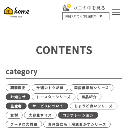
0
カゴの中を見る
10
個入りのカゴを選択中 ▼
5個入り
7個入り
10個入り
最大5%OFF
14個入り
最大8%OFF
CONTENTS
20個入り
最大12%OFF
category
期間限定
今週のトクだ値
国産無添加シリーズ
お知らせ
トースターシリーズ
商品紹介
生産者
サービスについて
ちょうど良いシリーズ
食材
大容量サイズ
コラボレーション
フードロス対策
お弁当にも！冷凍おかずシリーズ