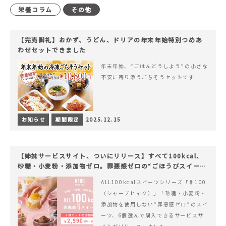
栄養コラム
その他
【完売御礼】おかず、うどん、ドリアの年末年始特別つめあ
わせセットできました
年末年始、“ごはんどうしよう”の小さな
不安に寄り添うごちそうセットです
お知らせ
期間限定
2025.12.15
【姉妹サービスサイト、ついにリリース】すべて100kcal、
砂糖・小麦粉・添加物ゼロ。罪悪感ゼロの“ごほうびスイー
ツ”『#100（シャープ100）』
ALL100kcalスイーツシリーズ「♯100
（シャープヒャク）」！砂糖・小麦粉・
添加物を使用しない“罪悪感ゼロ”のスイ
ーツ、6個選んで購入できるサービスサ