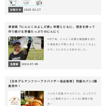
お知らせ
2025.02.27
青森県『にんにくのよしだ家』仲間とともに、信念を持って
作り続ける栄養たっぷりのにんにく
6月下旬、にんにく収穫の最盛期を迎え
た青森県三戸町にある「にんにくのよし
だや」さんのもとを訪れました。
生産者
2024.07.09
【日本グルテンフリーアドバイザー協会監修】究極のパン2種
販売中！
ふんわり定番ホテルパンと、もっちりア
レンジ無限大なベーグルの2種類が発
売！