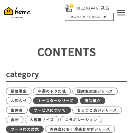
0
カゴの中を見る
10
個入りのカゴを選択中 ▼
5個入り
7個入り
10個入り
最大5%OFF
14個入り
最大8%OFF
CONTENTS
20個入り
最大12%OFF
category
期間限定
今週のトクだ値
国産無添加シリーズ
お知らせ
トースターシリーズ
商品紹介
生産者
サービスについて
ちょうど良いシリーズ
食材
大容量サイズ
コラボレーション
フードロス対策
お弁当にも！冷凍おかずシリーズ