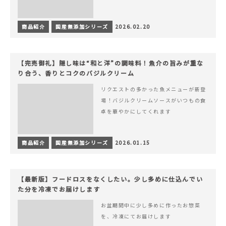
商品紹介
国産無添加シリーズ
2026.02.20
【完売御礼】隠し味は“和と洋”の調味料！魚介の旨みが重な
り合う、香りとコクのバジルクリーム
リクエストの多かった魚メニューが新登
場！バジルクリームソースがいつもの食
卓を華やかにしてくれます
商品紹介
国産無添加シリーズ
2026.01.15
【最新版】フードロスをなくしたい。少し多めに仕込んでい
た分を冷凍でお届けします
お盆期間中に少し多めに作ったお惣菜
を、冷凍にてお届けします