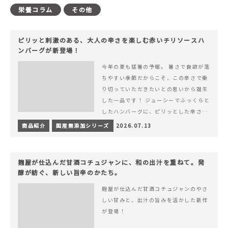
栄養コラム
その他
ピリッと刺激のある、大人の辛さを楽しむ赤いチリソースハ
ンバーグが新登場！
今年の夏も猛暑の予報。 暑さで食欲が落
ちやすい季節だからこそ、この辛さで乗
り切っていただきたいとの思いから誕生
した一品です！ ジューシーでふっくらと
したハンバーグに、ピリッとした辛さと
コク深い旨みが楽しめる特製チリソース
商品紹介
国産無添加シリーズ
2026.07.13
&hellip; 続きを読む ピリッと刺激のあ
る、大人の辛さを楽しむ赤いチリソース
ハンバーグが新登場！
麹屋が仕込んだ甘酒コチュジャンに、和の出汁を重ねて。発
酵が紡ぐ、新しい旨辛のかたち。
麹屋が仕込んだ甘酒コチュジャンのやさ
しい甘みと、出汁の旨みを活かした新作
が登場！