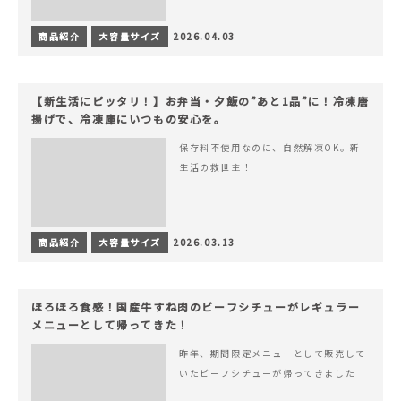
商品紹介
大容量サイズ
2026.04.03
【新生活にピッタリ！】お弁当・夕飯の”あと1品”に！冷凍唐
揚げで、冷凍庫にいつもの安心を。
保存料不使用なのに、自然解凍OK。新
生活の救世主！
商品紹介
大容量サイズ
2026.03.13
ほろほろ食感！国産牛すね肉のビーフシチューがレギュラー
メニューとして帰ってきた！
昨年、期間限定メニューとして販売して
いたビーフシチューが帰ってきました