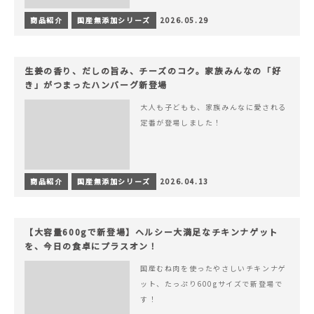
商品紹介
国産無添加シリーズ
2026.05.29
生姜の香り、だしの旨み、チーズのコク。家族みんなの「好
き」がつまったハンバーグ新登場
大人も子どもも、家族みんなに愛される
定番が登場しました！
商品紹介
国産無添加シリーズ
2026.04.13
【大容量600gで新登場】ヘルシー大満足なチキンナゲット
を、今日の食卓にプラスオン！
国産むね肉を使ったやさしいチキンナゲ
ット、たっぷり600gサイズで新登場で
す！