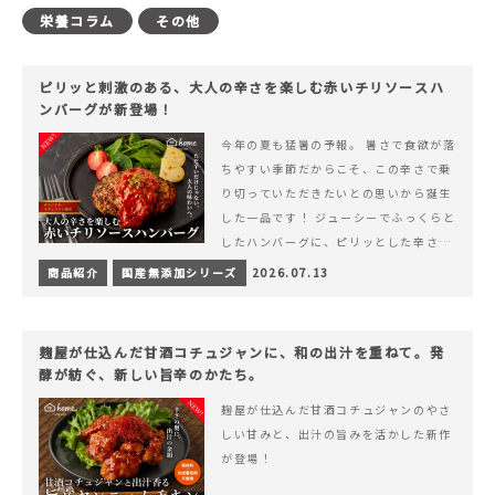
栄養コラム
その他
ピリッと刺激のある、大人の辛さを楽しむ赤いチリソースハ
ンバーグが新登場！
今年の夏も猛暑の予報。 暑さで食欲が落
ちやすい季節だからこそ、この辛さで乗
り切っていただきたいとの思いから誕生
した一品です！ ジューシーでふっくらと
したハンバーグに、ピリッとした辛さと
コク深い旨みが楽しめる特製チリソース
商品紹介
国産無添加シリーズ
2026.07.13
&hellip; 続きを読む ピリッと刺激のあ
る、大人の辛さを楽しむ赤いチリソース
ハンバーグが新登場！
麹屋が仕込んだ甘酒コチュジャンに、和の出汁を重ねて。発
酵が紡ぐ、新しい旨辛のかたち。
麹屋が仕込んだ甘酒コチュジャンのやさ
しい甘みと、出汁の旨みを活かした新作
が登場！