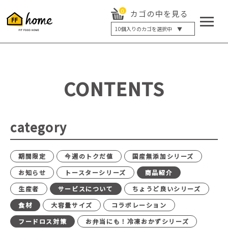
0
カゴの中を見る
10
個入りのカゴを選択中 ▼
5個入り
7個入り
10個入り
最大5%OFF
14個入り
最大8%OFF
CONTENTS
20個入り
最大12%OFF
category
期間限定
今週のトクだ値
国産無添加シリーズ
お知らせ
トースターシリーズ
商品紹介
生産者
サービスについて
ちょうど良いシリーズ
食材
大容量サイズ
コラボレーション
フードロス対策
お弁当にも！冷凍おかずシリーズ