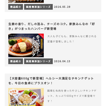
商品紹介
国産無添加シリーズ
2026.05.29
生姜の香り、だしの旨み、チーズのコク。家族みんなの「好
き」がつまったハンバーグ新登場
大人も子どもも、家族みんなに愛される
定番が登場しました！
商品紹介
国産無添加シリーズ
2026.04.13
【大容量600gで新登場】ヘルシー大満足なチキンナゲット
を、今日の食卓にプラスオン！
国産むね肉を使ったやさしいチキンナゲ
ット、たっぷり600gサイズで新登場で
す！