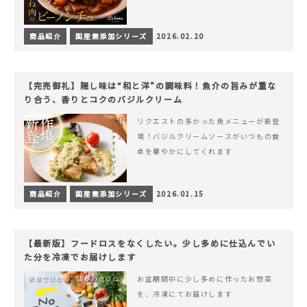
商品紹介
国産無添加シリーズ
2026.02.20
【完売御礼】隠し味は“和と洋”の調味料！魚介の旨みが重な
り合う、香りとコクのバジルクリーム
リクエストの多かった魚メニューが新登
場！バジルクリームソースがいつもの食
卓を華やかにしてくれます
商品紹介
国産無添加シリーズ
2026.01.15
【最新版】フードロスをなくしたい。少し多めに仕込んでい
た分を冷凍でお届けします
お盆期間中に少し多めに作ったお惣菜
を、冷凍にてお届けします