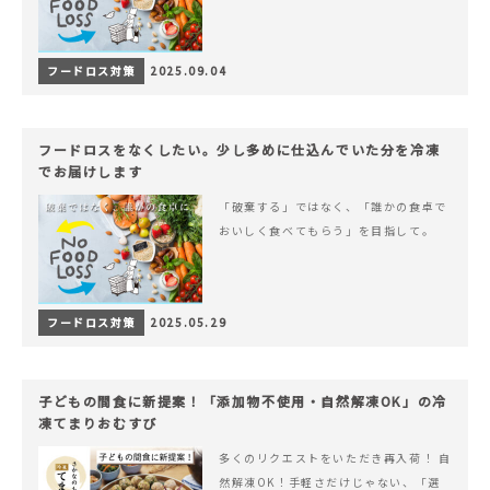
フードロス対策
2025.09.04
フードロスをなくしたい。少し多めに仕込んでいた分を冷凍
でお届けします
「破棄する」ではなく、「誰かの食卓で
おいしく食べてもらう」を目指して。
フードロス対策
2025.05.29
子どもの間食に新提案！「添加物不使用・自然解凍OK」の冷
凍てまりおむすび
多くのリクエストをいただき再入荷！ 自
然解凍OK！手軽さだけじゃない、「選