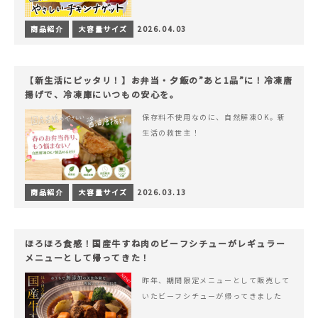
商品紹介
大容量サイズ
2026.04.03
【新生活にピッタリ！】お弁当・夕飯の”あと1品”に！冷凍唐
揚げで、冷凍庫にいつもの安心を。
保存料不使用なのに、自然解凍OK。新
生活の救世主！
商品紹介
大容量サイズ
2026.03.13
ほろほろ食感！国産牛すね肉のビーフシチューがレギュラー
メニューとして帰ってきた！
昨年、期間限定メニューとして販売して
いたビーフシチューが帰ってきました