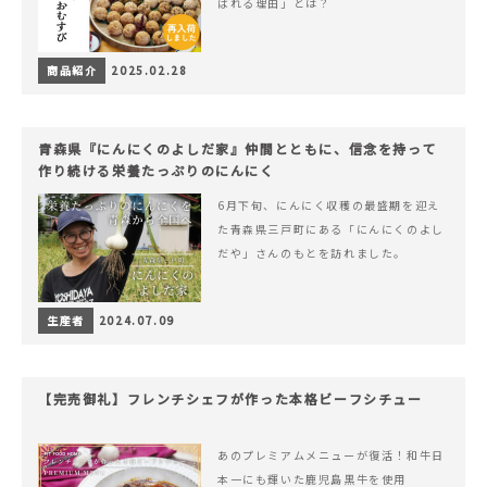
ばれる理由」とは？
商品紹介
2025.02.28
青森県『にんにくのよしだ家』仲間とともに、信念を持って
作り続ける栄養たっぷりのにんにく
6月下旬、にんにく収穫の最盛期を迎え
た青森県三戸町にある「にんにくのよし
だや」さんのもとを訪れました。
生産者
2024.07.09
【完売御礼】フレンチシェフが作った本格ビーフシチュー
あのプレミアムメニューが復活！和牛日
本一にも輝いた鹿児島黒牛を使用