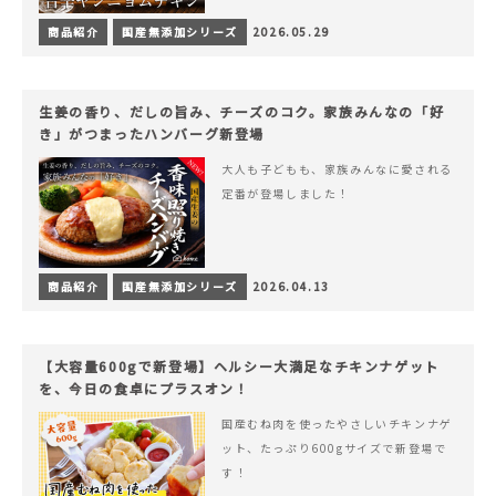
商品紹介
国産無添加シリーズ
2026.05.29
生姜の香り、だしの旨み、チーズのコク。家族みんなの「好
き」がつまったハンバーグ新登場
大人も子どもも、家族みんなに愛される
定番が登場しました！
商品紹介
国産無添加シリーズ
2026.04.13
【大容量600gで新登場】ヘルシー大満足なチキンナゲット
を、今日の食卓にプラスオン！
国産むね肉を使ったやさしいチキンナゲ
ット、たっぷり600gサイズで新登場で
す！