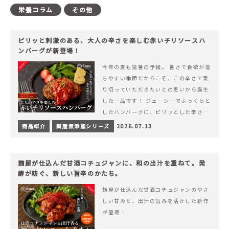
栄養コラム
その他
ピリッと刺激のある、大人の辛さを楽しむ赤いチリソースハ
ンバーグが新登場！
今年の夏も猛暑の予報。 暑さで食欲が落
ちやすい季節だからこそ、この辛さで乗
り切っていただきたいとの思いから誕生
した一品です！ ジューシーでふっくらと
したハンバーグに、ピリッとした辛さと
コク深い旨みが楽しめる特製チリソース
商品紹介
国産無添加シリーズ
2026.07.13
&hellip; 続きを読む ピリッと刺激のあ
る、大人の辛さを楽しむ赤いチリソース
ハンバーグが新登場！
麹屋が仕込んだ甘酒コチュジャンに、和の出汁を重ねて。発
酵が紡ぐ、新しい旨辛のかたち。
麹屋が仕込んだ甘酒コチュジャンのやさ
しい甘みと、出汁の旨みを活かした新作
が登場！