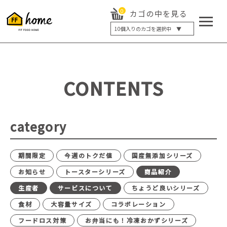
0
カゴの中を見る
10
個入りのカゴを選択中 ▼
5個入り
7個入り
10個入り
最大5%OFF
14個入り
最大8%OFF
CONTENTS
20個入り
最大12%OFF
category
期間限定
今週のトクだ値
国産無添加シリーズ
お知らせ
トースターシリーズ
商品紹介
生産者
サービスについて
ちょうど良いシリーズ
食材
大容量サイズ
コラボレーション
フードロス対策
お弁当にも！冷凍おかずシリーズ