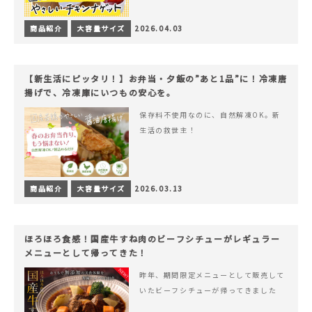
商品紹介
大容量サイズ
2026.04.03
【新生活にピッタリ！】お弁当・夕飯の”あと1品”に！冷凍唐
揚げで、冷凍庫にいつもの安心を。
保存料不使用なのに、自然解凍OK。新
生活の救世主！
商品紹介
大容量サイズ
2026.03.13
ほろほろ食感！国産牛すね肉のビーフシチューがレギュラー
メニューとして帰ってきた！
昨年、期間限定メニューとして販売して
いたビーフシチューが帰ってきました