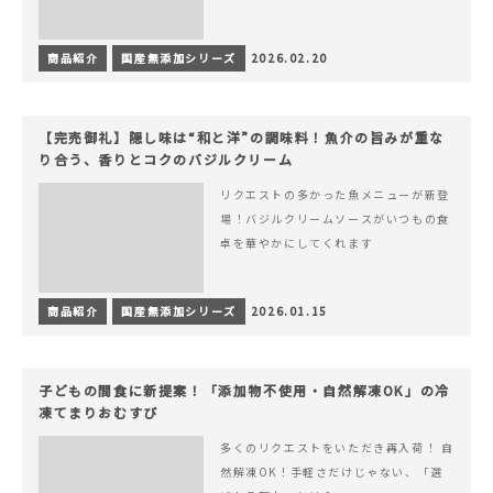
商品紹介
国産無添加シリーズ
2026.02.20
【完売御礼】隠し味は“和と洋”の調味料！魚介の旨みが重な
り合う、香りとコクのバジルクリーム
リクエストの多かった魚メニューが新登
場！バジルクリームソースがいつもの食
卓を華やかにしてくれます
商品紹介
国産無添加シリーズ
2026.01.15
子どもの間食に新提案！「添加物不使用・自然解凍OK」の冷
凍てまりおむすび
多くのリクエストをいただき再入荷！ 自
然解凍OK！手軽さだけじゃない、「選