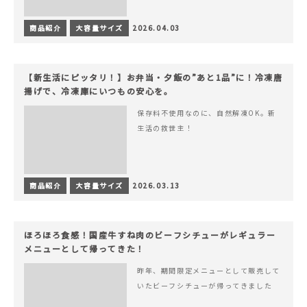
商品紹介
大容量サイズ
2026.04.03
【新生活にピッタリ！】お弁当・夕飯の”あと1品”に！冷凍唐
揚げで、冷凍庫にいつもの安心を。
保存料不使用なのに、自然解凍OK。新
生活の救世主！
商品紹介
大容量サイズ
2026.03.13
ほろほろ食感！国産牛すね肉のビーフシチューがレギュラー
メニューとして帰ってきた！
昨年、期間限定メニューとして販売して
いたビーフシチューが帰ってきました