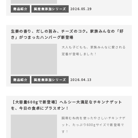
商品紹介
国産無添加シリーズ
2026.05.29
生姜の香り、だしの旨み、チーズのコク。家族みんなの「好
き」がつまったハンバーグ新登場
大人も子どもも、家族みんなに愛される
定番が登場しました！
商品紹介
国産無添加シリーズ
2026.04.13
【大容量600gで新登場】ヘルシー大満足なチキンナゲット
を、今日の食卓にプラスオン！
国産むね肉を使ったやさしいチキンナゲ
ット、たっぷり600gサイズで新登場で
す！