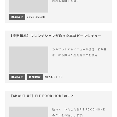
ばれる理由」とは？
商品紹介
2025.02.28
【完売御礼】フレンチシェフが作った本格ビーフシチュー
あのプレミアムメニューが復活！和牛日
本一にも輝いた鹿児島黒牛を使用
商品紹介
期間限定
2024.01.30
［ABOUT US］FIT FOOD HOMEのこと
改めて、わたしたちFIT FOOD HOME
のことをお話しします。