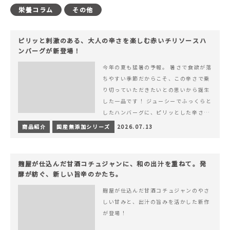
栄養コラム
その他
ピリッと刺激のある、大人の辛さを楽しむ赤いチリソースハ
ンバーグが新登場！
今年の夏も猛暑の予報。 暑さで食欲が落
ちやすい季節だからこそ、この辛さで乗
り切っていただきたいとの思いから誕生
した一品です！ ジューシーでふっくらと
したハンバーグに、ピリッとした辛さと
コク深い旨みが楽しめる特製チリソース
商品紹介
国産無添加シリーズ
2026.07.13
&hellip; 続きを読む ピリッと刺激のあ
る、大人の辛さを楽しむ赤いチリソース
ハンバーグが新登場！
麹屋が仕込んだ甘酒コチュジャンに、和の出汁を重ねて。発
酵が紡ぐ、新しい旨辛のかたち。
麹屋が仕込んだ甘酒コチュジャンのやさ
しい甘みと、出汁の旨みを活かした新作
が登場！