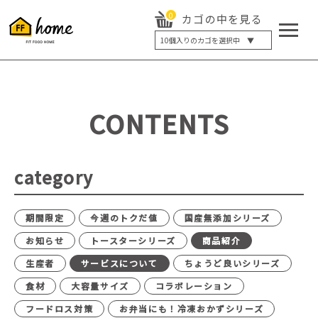
0
カゴの中を見る
10
個入りのカゴを選択中 ▼
5個入り
7個入り
10個入り
最大5%OFF
14個入り
最大8%OFF
CONTENTS
20個入り
最大12%OFF
category
期間限定
今週のトクだ値
国産無添加シリーズ
お知らせ
トースターシリーズ
商品紹介
生産者
サービスについて
ちょうど良いシリーズ
食材
大容量サイズ
コラボレーション
フードロス対策
お弁当にも！冷凍おかずシリーズ