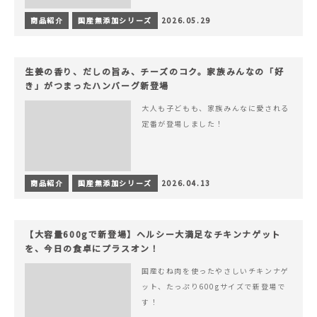
商品紹介
国産無添加シリーズ
2026.05.29
生姜の香り、だしの旨み、チーズのコク。家族みんなの「好
き」がつまったハンバーグ新登場
大人も子どもも、家族みんなに愛される
定番が登場しました！
商品紹介
国産無添加シリーズ
2026.04.13
【大容量600gで新登場】ヘルシー大満足なチキンナゲット
を、今日の食卓にプラスオン！
国産むね肉を使ったやさしいチキンナゲ
ット、たっぷり600gサイズで新登場で
す！