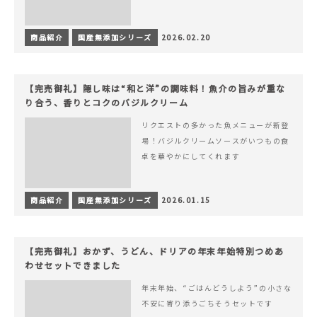
商品紹介
国産無添加シリーズ
2026.02.20
【完売御礼】隠し味は“和と洋”の調味料！魚介の旨みが重な
り合う、香りとコクのバジルクリーム
リクエストの多かった魚メニューが新登
場！バジルクリームソースがいつもの食
卓を華やかにしてくれます
商品紹介
国産無添加シリーズ
2026.01.15
【完売御礼】おかず、うどん、ドリアの年末年始特別つめあ
わせセットできました
年末年始、“ごはんどうしよう”の小さな
不安に寄り添うごちそうセットです