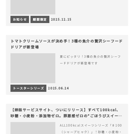
お知らせ
期間限定
2025.12.15
トマトクリームソースが決め手！3種の魚介の贅沢シーフード
ドリアが新登場
夏にピッタリ！3種の魚介の贅沢シーフ
ードドリアが新登場です
トースターシリーズ
2025.06.24
【姉妹サービスサイト、ついにリリース】すべて100kcal、
砂糖・小麦粉・添加物ゼロ。罪悪感ゼロの“ごほうびスイー
ツ”『#100（シャープ100）』
ALL100kcalスイーツシリーズ「♯100
（シャープヒャク）」！砂糖・小麦粉・