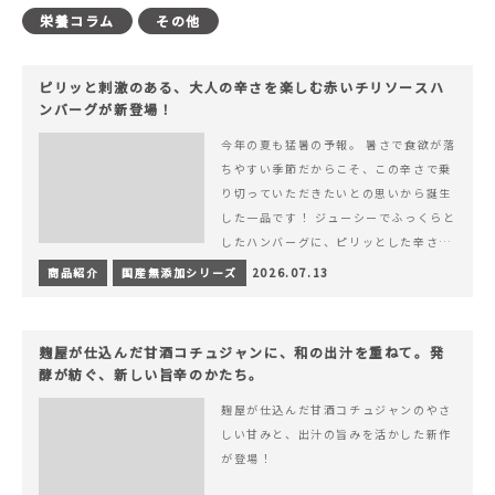
栄養コラム
その他
ピリッと刺激のある、大人の辛さを楽しむ赤いチリソースハ
ンバーグが新登場！
今年の夏も猛暑の予報。 暑さで食欲が落
ちやすい季節だからこそ、この辛さで乗
り切っていただきたいとの思いから誕生
した一品です！ ジューシーでふっくらと
したハンバーグに、ピリッとした辛さと
コク深い旨みが楽しめる特製チリソース
商品紹介
国産無添加シリーズ
2026.07.13
&hellip; 続きを読む ピリッと刺激のあ
る、大人の辛さを楽しむ赤いチリソース
ハンバーグが新登場！
麹屋が仕込んだ甘酒コチュジャンに、和の出汁を重ねて。発
酵が紡ぐ、新しい旨辛のかたち。
麹屋が仕込んだ甘酒コチュジャンのやさ
しい甘みと、出汁の旨みを活かした新作
が登場！