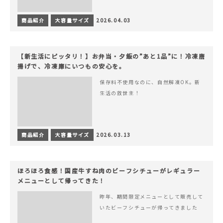
商品紹介
大容量サイズ
2026.04.03
【新生活にピッタリ！】お弁当・夕飯の”あと1品”に！冷凍唐
揚げで、冷凍庫にいつもの安心を。
保存料不使用なのに、自然解凍OK。新
生活の救世主！
商品紹介
大容量サイズ
2026.03.13
ほろほろ食感！国産牛すね肉のビーフシチューがレギュラー
メニューとして帰ってきた！
昨年、期間限定メニューとして販売して
いたビーフシチューが帰ってきました