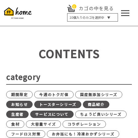
0
カゴの中を見る
10
個入りのカゴを選択中 ▼
5個入り
7個入り
10個入り
最大5%OFF
14個入り
最大8%OFF
CONTENTS
20個入り
最大12%OFF
category
期間限定
今週のトクだ値
国産無添加シリーズ
お知らせ
トースターシリーズ
商品紹介
生産者
サービスについて
ちょうど良いシリーズ
食材
大容量サイズ
コラボレーション
フードロス対策
お弁当にも！冷凍おかずシリーズ